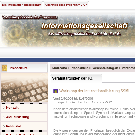
Die Informationsgesellschaft
Operationelles Programm „IG“
Pressebüro
Startseite
>
Pressebüro
>
Veranstaltungen
>
Veransta
Veranstaltungen der I.G.
Workshop der Internationalisierung SSML
Von30/5/2006 bis31/5/2006
Textquelle
Griechisches Buro des W3C
Kontakt
Nach dem erfolgreichen Workshop in Peking, China, ve
Internationalizing the Speech Synthesis Markup Lang
Institut fur Technologie und Forschung in Heraklion auf
Aktualisierung
Publizitat
Die Anwesenden werden Prioritaten bezuglich der Expa
damit ihre Benutzung in der Wiedergabe der nicht-englis