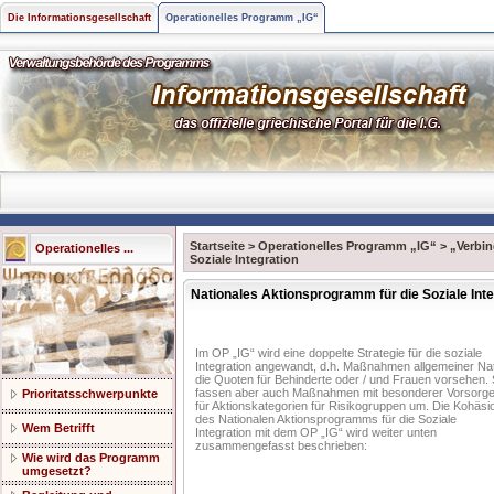
Die Informationsgesellschaft
Operationelles Programm „IG“
Startseite
>
Operationelles Programm „IG“
>
„Verbin
Operationelles ...
Soziale Integration
Nationales Aktionsprogramm für die Soziale Inte
Im OP „IG“ wird eine doppelte Strategie für die soziale
Integration angewandt, d.h. Maßnahmen allgemeiner Na
die Quoten für Behinderte oder / und Frauen vorsehen. 
fassen aber auch Maßnahmen mit besonderer Vorsorg
Prioritatsschwerpunkte
für Aktionskategorien für Risikogruppen um. Die Kohäsi
des Nationalen Aktionsprogramms für die Soziale
Wem Betrifft
Integration mit dem OP „IG“ wird weiter unten
zusammengefasst beschrieben:
Wie wird das Programm
umgesetzt?