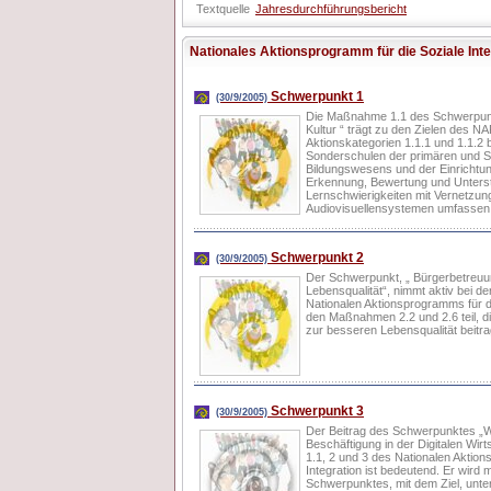
Textquelle
Jahresdurchführungsbericht
Nationales Aktionsprogramm für die Soziale Inte
Schwerpunkt 1
(30/9/2005)
Die Maßnahme 1.1 des Schwerpun
Kultur “ trägt zu den Zielen des N
Aktionskategorien 1.1.1 und 1.1.2 b
Sonderschulen der primären und 
Bildungswesens und der Einrichtun
Erkennung, Bewertung und Unterst
Lernschwierigkeiten mit Vernetzun
Audiovisuellensystemen umfassen
Schwerpunkt 2
(30/9/2005)
Der Schwerpunkt, „ Bürgerbetreu
Lebensqualität“, nimmt aktiv bei d
Nationalen Aktionsprogramms für di
den Maßnahmen 2.2 und 2.6 teil, d
zur besseren Lebensqualität beitr
Schwerpunkt 3
(30/9/2005)
Der Beitrag des Schwerpunktes 
Beschäftigung in der Digitalen Wir
1.1, 2 und 3 des Nationalen Aktions
Integration ist bedeutend. Er wird m
Schwerpunktes, mit dem Ziel, unte