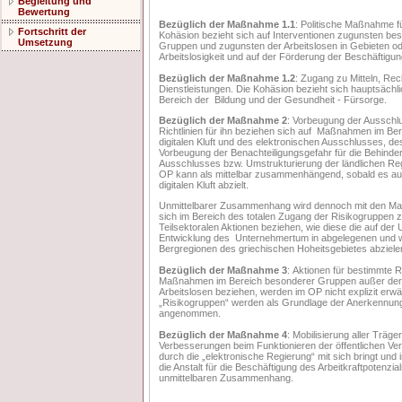
Begleitung und
Bewertung
Bezüglich der Maßnahme 1.1
: Politische Maßnahme fü
Fortschritt der
Kohäsion bezieht sich auf Interventionen zugunsten bes
Umsetzung
Gruppen und zugunsten der Arbeitslosen in Gebieten od
Arbeitslosigkeit und auf der Förderung der Beschäftigun
Bezüglich der Maßnahme 1.2
: Zugang zu Mitteln, Re
Dienstleistungen. Die Kohäsion bezieht sich hauptsäch
Bereich der Bildung und der Gesundheit - Fürsorge.
Bezüglich der Maßnahme 2
: Vorbeugung der Ausschlu
Richtlinien für ihn beziehen sich auf Maßnahmen im Ber
digitalen Kluft und des elektronischen Ausschlusses, d
Vorbeugung der Benachteiligungsgefahr für die Behind
Ausschlusses bzw. Umstrukturierung der ländlichen Re
OP kann als mittelbar zusammenhängend, sobald es auf
digitalen Kluft abzielt.
Unmittelbarer Zusammenhang wird dennoch mit den Maß
sich im Bereich des totalen Zugang der Risikogruppen 
Teilsektoralen Aktionen beziehen, wie diese die auf der
Entwicklung des Unternehmertum in abgelegenen und w
Bergregionen des griechischen Hoheitsgebietes abziele
Bezüglich der Maßnahme 3
: Aktionen für bestimmte R
Maßnahmen im Bereich besonderer Gruppen außer der 
Arbeitslosen beziehen, werden im OP nicht explizit er
„Risikogruppen“ werden als Grundlage der Anerkenn
angenommen.
Bezüglich der Maßnahme 4
: Mobilisierung aller Träg
Verbesserungen beim Funktionieren der öffentlichen Ver
durch die „elektronische Regierung“ mit sich bringt und 
die Anstalt für die Beschäftigung des Arbeitkraftpotenz
unmittelbaren Zusammenhang.