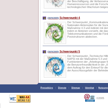
der Beschäftigung, die Verbesserun
Humanressourcen und die Forsch
technologischen Wachstum beigest
Schwerpunkt 4
(30/9/2005)
Der Schwerpunkt „Kommunikationen
Nationalen Aktionsplan für die Sozia
Maßnahme 4.3 und indirekt mit d
indem er Aktionen vorsieht, die d
Telekommunikationen und die Förd
Poststrukturen abdecken.
Schwerpunkt 5
(30/9/2005)
Der Schwerpunkt „Technische Hilfe
NAPSI mit der Maßnahme 5.3 und 
Funktionieren der „Arbeitsgruppe f
die Benutzerfreundlichkeit in der „
dem Auftrag für den Entwurf für di
der Ausschlussgefahr der Behinder
Pressebüro
:
Dienste
:
Sitemap
:
Identitat
:
Nutzung
©2005