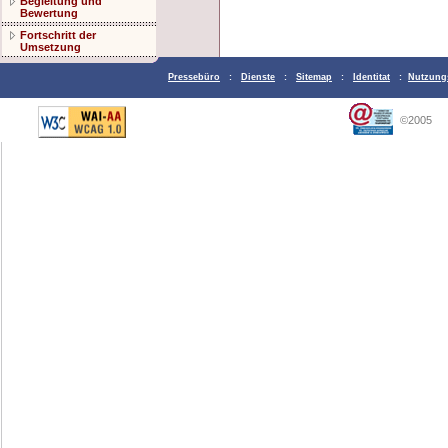
Begleitung und
Bewertung
Fortschritt der
Umsetzung
Pressebüro
:
Dienste
:
Sitemap
:
Identitat
:
Nutzung
©2005