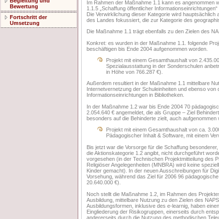
Begleitung und
Im Rahmen der Maßnahme 1.1 kann es angenommen wer
Bewertung
1.1.5 „Schaffung öffentlicher Informationseinrichtungen“
Die Verwirklichung dieser Kategorie wird hauptsächlich
Fortschritt der
des Landes fokussiert, die zur Kategorie des geograp
Umsetzung
Die Maßnahme 1.1 trägt ebenfalls zu den Zielen des NAP
Konkret: es wurden in der Maßnahme 1.1. folgende Projek
beschäftigen bis Ende 2004 aufgenommen worden.
Projekt mit einem Gesamthaushalt von 2.435.000
Spezialausstattung in der Sonderschulen anbetri
in Höhe von 766.287 €).
Außerdem resultiert in der Maßnahme 1.1 mittelbare Nut
Internetvernetzung der Schuleinheiten und ebenso von de
Informationseinrichtungen in Bibliotheken.
In der Maßnahme 1.2 war bis Ende 2004 70 pädagogisc
2.054.640 € angemeldet, die als Gruppe – Ziel Behindert
besonders auf die Behinderte zielt, auch aufgenommen
Projekt mit einem Gesamthaushalt von ca. 3.000.
Pädagogischer Inhalt & Software, mit einem Ver
Bis jetzt war die Vorsorge für die Schaffung besonderer, 
die Aktionskategorie 1.2 angibt, nicht durchgeführt wor
vorgesehen (in der Technischen Projektmitteilung des Pr
Religiöser Angelegenheiten (MNBRA) wird keine spezie
Kinder gemacht). In der neuen Ausschreibungen für Dig
Vorsehung, während das Ziel für 2006 96 pädagogisch
20.640.000 €).
Noch stellt die Maßnahme 1.2, im Rahmen des Projektes 
Ausbildung, mittelbare Nutzung zu den Zielen des NAPS
Ausbildungsformen, inklusive des e-learnig, haben einen 
Eingliederung der Risikogruppen, einerseits durch ent
andererseits durch die Nutzung des methodischen Tel