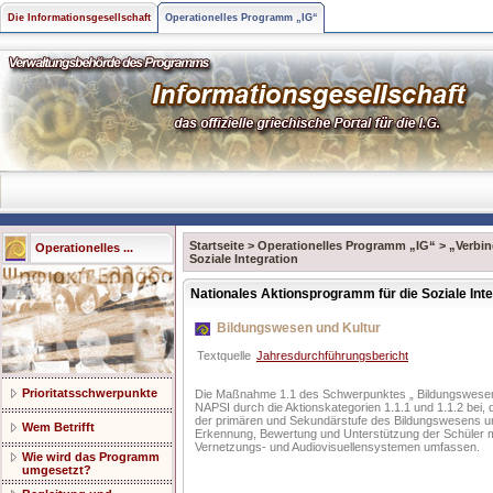
Die Informationsgesellschaft
Operationelles Programm „IG“
Startseite
>
Operationelles Programm „IG“
>
„Verbin
Operationelles ...
Soziale Integration
Nationales Aktionsprogramm für die Soziale Inte
Bildungswesen und Kultur
Textquelle
Jahresdurchführungsbericht
Prioritatsschwerpunkte
Die Maßnahme 1.1 des Schwerpunktes „ Bildungswesen u
NAPSI durch die Aktionskategorien 1.1.1 und 1.1.2 bei, 
der primären und Sekundärstufe des Bildungswesens un
Wem Betrifft
Erkennung, Bewertung und Unterstützung der Schüler mi
Vernetzungs- und Audiovisuellensystemen umfassen.
Wie wird das Programm
umgesetzt?