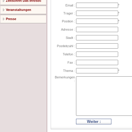
Zeitschrift Das Infosoc
Email :
*
Veranstaltungen
Trager :
*
Presse
Position :
*
Adresse :
Stadt :
Postleitzahl :
Telefon :
Fax :
Thema :
*
Bemerkungen
:
Weiter :