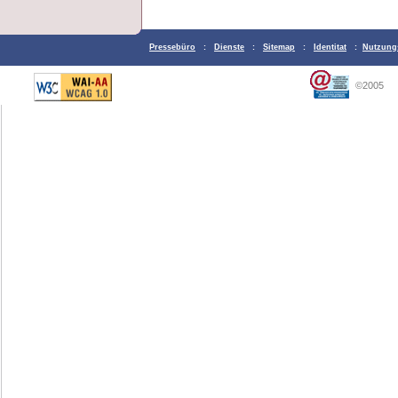
Pressebüro
:
Dienste
:
Sitemap
:
Identitat
:
Nutzung
©2005