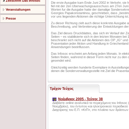
Zeitschrift Das Infosoc
Die erste Ausgabe kam Ende Juni 2002 in Verkehr, sie h
fiel mit der 2en Uberwachungsausschuss am 27en Juni d
Worten fur die Ausgabe hatte der damalige Sondersekreta
Veranstaltungen
Georgios Papakonstantinou, geschrieben, dass „bestimm
vor uns liegenden Aktionen die richtige Unterrichtung ist
Presse
Zu dieser Richtung zielt auch diese konkrete Ausgabe
Beschreibung, und Verbreiterung der Entwicklungen der I
Das Ziel dieses Druckblattes, das sich im Verlauf der Z
Seiten – es stabilisierte sich in den letzten Monaten b
beschrankt sich nicht auf die Aktionen des OP „IG“ und i
Prasentation jeder Aktion und Handlung in Griechenland 
Anwendungen beeinflussen.
Das Infosoc erscheint am Anfang jeden Monats. In elekt
Seiten finden, wahrend in dieser Form nicht nur zu den
gesendet wird.
Gleichzeitig werden hunderte Exemplare in Ausstellun
denen die Sonderverwaltungsstelle mit Ziel die Prasentati
Τρέχον Τεύχος
Νοέμβριος 2005 - Τεύχος 38
Διαβάστε online αναλυτικά τα περιεχόμενα του Infosoc 
Νοεμβρίου), του έντυπου και ηλεκτρονικού περιοδικού 
Διαχείρισης του Ε.Π. «ΚτΠ», στο πλαίσιο των δράσεω