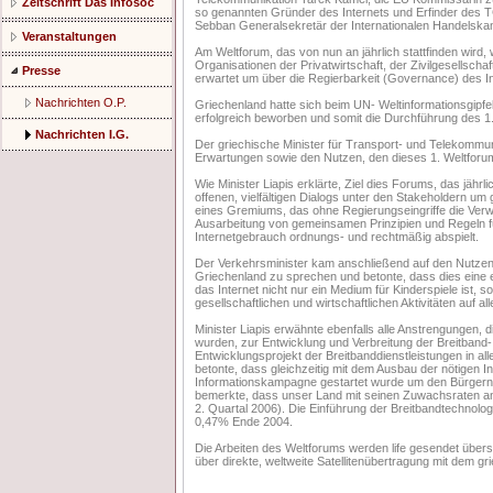
Zeitschrift Das Infosoc
so genannten Gründer des Internets und Erfinder des T
Sebban Generalsekretär der Internationalen Handelsk
Veranstaltungen
Am Weltforum, das von nun an jährlich stattfinden wird
Organisationen der Privatwirtschaft, der Zivilgesellsc
Presse
erwartet um über die Regierbarkeit (Governance) des I
Nachrichten O.P.
Griechenland hatte sich beim UN- Weltinformationsgipf
erfolgreich beworben und somit die Durchführung des 1
Nachrichten I.G.
Der griechische Minister für Transport- und Telekommuni
Erwartungen sowie den Nutzen, den dieses 1. Weltforum
Wie Minister Liapis erklärte, Ziel dies Forums, das jährl
offenen, vielfältigen Dialogs unter den Stakeholdern um
eines Gremiums, das ohne Regierungseingriffe die Verwa
Ausarbeitung von gemeinsamen Prinzipien und Regeln fü
Internetgebrauch ordnungs- und rechtmäßig abspielt.
Der Verkehrsminister kam anschließend auf den Nutzen
Griechenland zu sprechen und betonte, dass dies eine e
das Internet nicht nur ein Medium für Kinderspiele ist, 
gesellschaftlichen und wirtschaftlichen Aktivitäten auf a
Minister Liapis erwähnte ebenfalls alle Anstrengungen,
wurden, zur Entwicklung und Verbreitung der Breitband
Entwicklungsprojekt der Breitbanddienstleistungen in al
betonte, dass gleichzeitig mit dem Ausbau der nötigen In
Informationskampagne gestartet wurde um den Bürgern 
bemerkte, dass unser Land mit seinen Zuwachsraten an B
2. Quartal 2006). Die Einführung der Breitbandtechnol
0,47% Ende 2004.
Die Arbeiten des Weltforums werden life gesendet übers
über direkte, weltweite Satellitenübertragung mit dem gr