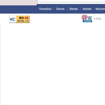
Pressebüro
:
Dienste
:
Sitemap
:
Identitat
:
Nutzung
©2005