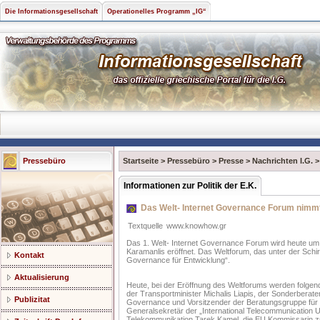
Die Informationsgesellschaft
Operationelles Programm „IG“
Pressebüro
Startseite
>
Pressebüro
>
Presse
>
Nachrichten I.G.
Informationen zur Politik der E.K.
Das Welt- Internet Governance Forum nimmt
Textquelle
www.knowhow.gr
Das 1. Welt- Internet Governance Forum wird heute um
Karamanlis eröffnet. Das Weltforum, das unter der Schi
Kontakt
Governance für Entwicklung“.
Aktualisierung
Heute, bei der Eröffnung des Weltforums werden folgen
der Transportminister Michalis Liapis, der Sonderberate
Publizitat
Governance und Vorsitzender der Beratungsgruppe für d
Generalsekretär der „International Telecommunication U
Telekommunikation Tarek Kamel, die EU Kommissarin zust