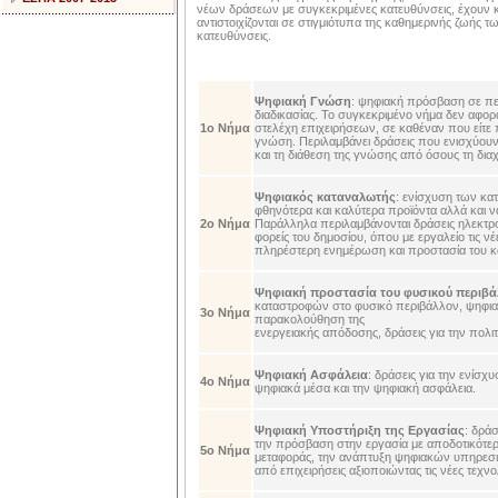
νέων δράσεων με συγκεκριμένες κατευθύνσεις, έχουν κ
αντιστοιχίζονται σε στιγμιότυπα της καθημερινής ζωής 
κατευθύνσεις.
Ψηφιακή Γνώση
: ψηφιακή πρόσβαση σε πε
διαδικασίας. Το συγκεκριμένο νήμα δεν αφορά
1ο Νήμα
στελέχη επιχειρήσεων, σε καθέναν που είτε πα
γνώση. Περιλαμβάνει δράσεις που ενισχύου
και τη διάθεση της γνώσης από όσους τη διαχ
Ψηφιακός καταναλωτής
: ενίσχυση των κ
φθηνότερα και καλύτερα προϊόντα αλλά και να
2ο Νήμα
Παράλληλα περιλαμβάνονται δράσεις ηλεκτρον
φορείς του δημοσίου, όπου με εργαλείο τις 
πληρέστερη ενημέρωση και προστασία του 
Ψηφιακή προστασία του φυσικού περιβά
καταστροφών στο φυσικό περιβάλλον, ψηφιακέ
3ο Νήμα
παρακολούθηση της
ενεργειακής απόδοσης, δράσεις για την πολι
Ψηφιακή Ασφάλεια
: δράσεις για την ενίσ
4ο Νήμα
ψηφιακά μέσα και την ψηφιακή ασφάλεια.
Ψηφιακή Υποστήριξη της Εργασίας
: δράσ
την πρόσβαση στην εργασία με αποδοτικότε
5ο Νήμα
μεταφοράς, την ανάπτυξη ψηφιακών υπηρεσι
από επιχειρήσεις αξιοποιώντας τις νέες τεχν