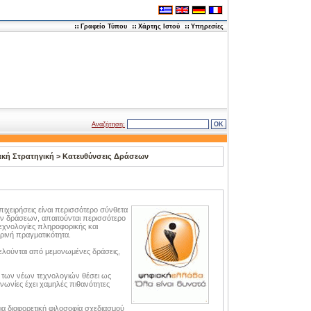
Γραφείο Τύπου
Χάρτης Ιστού
Υπηρεσίες
Αναζήτηση:
κή Στρατηγική
>
Κατευθύνσεις Δράσεων
ιχειρήσεις είναι περισσότερο σύνθετα
ών δράσεων, απαιτούνται περισσότερο
τεχνολογίες πληροφορικής και
ρινή πραγματικότητα.
τελούνται από μεμονωμένες δράσεις,
η των νέων τεχνολογιών θέσει ως
νωνίες έχει χαμηλές πιθανότητες
ια διαφορετική φιλοσοφία σχεδιασμού