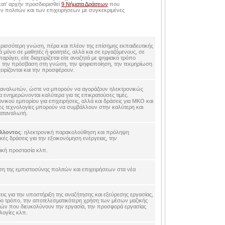
ατ’ αρχήν προσδιορισθεί
9 Νήματα Δράσεων
που
των πολιτών και των επιχειρήσεων με συγκεκριμένες
ρισσότερη γνώση, πέρα και πλέον της επίσημης εκπαιδευτικής
 μόνο σε μαθητές ή φοιτητές, αλλά και σε εργαζόμενους, σε
ράγει, είτε διαχειρίζεται είτε αναζητά με ψηφιακό τρόπο
ν την πρόσβαση στη γνώση, την ψηφιοποίηση, την τεκμηρίωση
ειρίζονται και την προσφέρουν.
αταναλωτών, ώστε να μπορούν να αγοράζουν ηλεκτρονικώς
 ενημερώνονται καλύτερα για τις επικρατούσες τιμές.
ικού εμπορίου για επιχειρήσεις, αλλά και δράσεις για ΜΚΟ και
νέες τεχνολογίες μπορούν να συμβάλλουν στην καλύτερη και
καταναλωτή.
λλοντος
: ηλεκτρονική παρακολούθηση και πρόληψη
ς δράσεις για την εξοικονόμηση ενέργειας, την
τική προστασία κλπ.
χυση της εμπιστοσύνης πολιτών και επιχειρήσεων στα νέα
εις για την υποστήριξη της αναζήτησης και εξεύρεσης εργασίας,
ρο τρόπο, την αποτελεσματικότερη χρήση των μέσων μαζικής
ών που διευκολύνουν την εργασία, την προσφορά εργασίας
ολογίες κλπ.