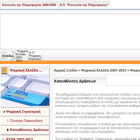
Κοινωνία της Πληροφορίας 2000-2006
Ε.Π. "Κοινωνία της Πληροφορίας"
Ψηφιακή
Ε.Π.
Ελλάδα
Είσοδος
"Ψηφιακή
2007-
Σύγκλιση"
2013
Ψηφιακή Ελλάδα ...
Αρχική Σελίδα
>
Ψηφιακή Ελλάδα 2007-2013
>
Ψηφια
Κατευθύνσεις Δράσεων
Τα καθημερινά ζητήματα που απασχολούν πολίτες και επ
και παρά την προστιθέμενη αξία επιμέρους τεχνολογικ
ολοκληρωμένες παρεμβάσεις οι οποίες με εργαλείο τις 
επικοινωνιών αντιμετωπίζουν την πολυδιάστατη καθημε
Ψηφιακή Στρατηγική
Αυτού του είδους οι παρεμβάσεις, δεν μπορούν να απο
αλλά απαιτούν συνδυασμό πρωτοβουλιών.
Σύντομη Παρουσίαση
Επιπρόσθετα, οποιαδήποτε πολιτική για την αξιοποίησ
αυτοσκοπό την πληροφορική και τις ηλεκτρονικές επικοι
Κατευθύνσεις Δράσεων
αποδοχής από πολίτες και επιχειρήσεις.
Στο πλαίσιο της Ψηφιακής Στρατηγικής, ακολουθώντας μ
ΕΣΠΑ 2007-2013