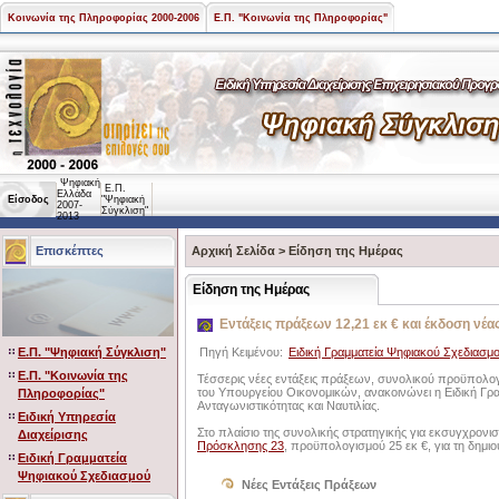
Κοινωνία της Πληροφορίας 2000-2006
Ε.Π. "Κοινωνία της Πληροφορίας"
Ψηφιακή
Ε.Π.
Ελλάδα
Είσοδος
"Ψηφιακή
2007-
Σύγκλιση"
2013
Επισκέπτες
Αρχική Σελίδα
>
Είδηση της Ημέρας
Είδηση της Ημέρας
Eντάξεις πράξεων 12,21 εκ € και έκδοση νέ
Ε.Π. "Ψηφιακή Σύγκλιση"
Πηγή Κειμένου:
Ειδική Γραμματεία Ψηφιακού Σχεδιασμ
Ε.Π. "Κοινωνία της
Τέσσερις νέες εντάξεις πράξεων, συνολικού προϋπολογ
του Υπουργείου Οικονομικών, ανακοινώνει η Ειδική Γρ
Πληροφορίας"
Ανταγωνιστικότητας και Ναυτιλίας.
Ειδική Υπηρεσία
Στο πλαίσιο της συνολικής στρατηγικής για εκσυγχρονισ
Διαχείρισης
Πρόσκλησης 23
, προϋπολογισμού 25 εκ €, για τη δημ
Ειδική Γραμματεία
Ψηφιακού Σχεδιασμού
Νέες Εντάξεις Πράξεων