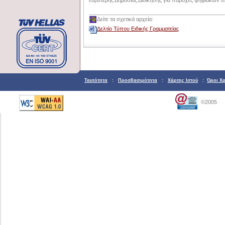
Δείτε τα σχετικά αρχεία:
Δελτίο Τύπου Ειδικής Γραμματείας
Ταυτότητα
:
Προσβασιμότητα
:
Χάρτης Ιστού
:
Όροι Χ
©2005