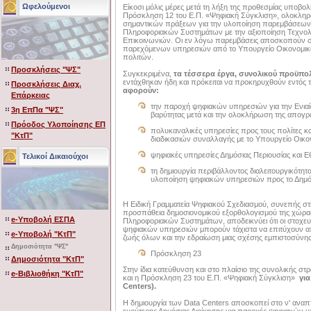
Ωφελούμενοι
Είκοσι μόλις μέρες μετά τη λήξη της προθεσμίας υποβ
Πρόσκληση 12 του Ε.Π. «Ψηφιακή Σύγκλιση», ολοκλη
σημαντικών πράξεων για την υλοποίηση παρεμβάσεων 
Πληροφοριακών Συστημάτων με την αξιοποίηση Τεχνολ
Επικοινωνιών. Οι εν λόγω παρεμβάσεις αποσκοπούν 
παρεχόμενων υπηρεσιών από το Υπουργείο Οικονομικ
πολιτών.
Προσκλήσεις "ΨΣ"
Συγκεκριμένα,
τα τέσσερα έργα, συνολικού προϋπολ
εντάχθηκαν ήδη και πρόκειται να προκηρυχθούν εντός 
Προσκλήσεις Διαχ.
αφορούν:
Επάρκειας
την παροχή ψηφιακών υπηρεσιών για την Ενιαία
3η ΕπΠα "ΨΣ"
βαρύτητας μετά και την ολοκλήρωση της απο
Πρόοδος Υλοποίησης ΕΠ
πολυκαναλικές υπηρεσίες προς τους πολίτες και
"ΚτΠ"
διαδικασιών συναλλαγής με το Υπουργείο Οικ
ψηφιακές υπηρεσίες Δημόσιας Περιουσίας και
Τελικοί Δικαιούχοι
τη δημιουργία περιβάλλοντος διαλειτουργικότη
υλοποίηση ψηφιακών υπηρεσιών προς το Δημόσιο
Η Ειδική Γραμματεία Ψηφιακού Σχεδιασμού, συνεπής στι
προσπάθεια δημοσιονομικού εξορθολογισμού της χώρας 
e-Υποβολή ΕΣΠΑ
Πληροφοριακών Συστημάτων, αποδεικνύει ότι οι στοχευ
ψηφιακών υπηρεσιών μπορούν τάχιστα να επιτύχουν αποτ
e-Υποβολή "ΚτΠ"
ζωής όλων και την εδραίωση μιας σχέσης εμπιστοσύνης
Δημοσιότητα "ΨΣ"
Πρόσκληση 23
Δημοσιότητα "ΚτΠ"
Στην ίδια κατεύθυνση και στο πλαίσιο της συνολικής στ
e-Βιβλιοθήκη "ΚτΠ"
και η Πρόσκληση 23 του Ε.Π. «Ψηφιακή Σύγκλιση»
γι
Centers).
Η δημιουργία των Data Centers αποσκοπεί στο ν' αναπ
ευρύτερης Δημόσιας Διοίκησης για παροχές ψηφιακών 