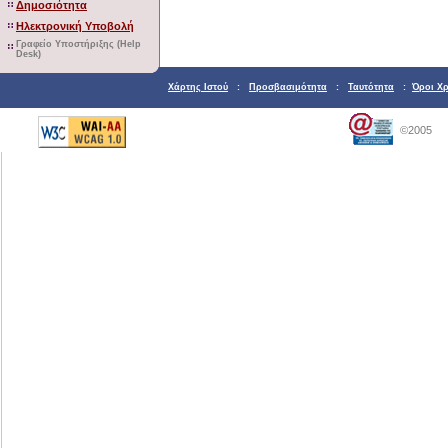
Δημοσιότητα
Ηλεκτρονική Υποβολή
Γραφείο Υποστήριξης (Help
Desk)
Χάρτης Ιστού
:
Προσβασιμότητα
:
Ταυτότητα
:
Όροι Χ
©2005