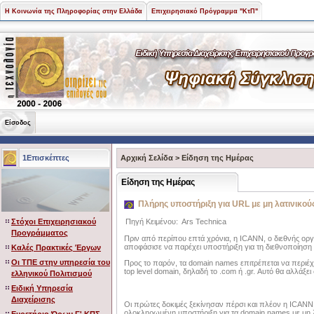
Η Κοινωνία της Πληροφορίας στην Ελλάδα
Επιχειρησιακό Πρόγραμμα "ΚτΠ"
Είσοδος
1Επισκέπτες
Αρχική Σελίδα
>
Είδηση της Ημέρας
Είδηση της Ημέρας
Πλήρης υποστήριξη για URL με μη λατινικού
Στόχοι Επιχειρησιακού
Πηγή Κειμένου:
Ars Technica
Προγράμματος
Πριν από περίπου επτά χρόνια, η ICANN, ο διεθνής οργα
αποφάσισε να παρέχει υποστήριξη για τη διεθνοποίησ
Καλές Πρακτικές Έργων
Οι ΤΠΕ στην υπηρεσία του
Προς το παρόν, τα domain names επιτρέπεται να περιέχ
top level domain, δηλαδή το .com ή .gr. Αυτό θα αλλάξει
ελληνικού Πολιτισμού
Ειδική Υπηρεσία
Διαχείρισης
Οι πρώτες δοκιμές ξεκίνησαν πέρσι και πλέον η ICANN 
ολοκληρωμένη υποστήριξη για τα domain names με μη λ