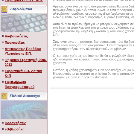
Ευρετήριο Όρων Γ' ΚΠΣ
Αρχικά, μόνο ένα σετ από δοκιμαστικά sites θα είναι δια
2Ωφελούμενοι
περιλαμβάνουν μόνο ένα wiki, αλλά θα είναι προσβάσι
αλφαβήτων: αραβικό, περσικό, κινεζικό (απλοποιημένο
ινδικό (Hindi), ελληνικό, κορεατικό, εβραϊκό (Yiddish), ι
Αυτό είναι το πρώτο βήμα για να μπορούν οι χρήστες 
στο Internet αποκλειστικά στη μητρική τους γλώσσα, χωρ
χρησιμοποιούν την αγγλική γλώσσα ή λατινικούς χαρα
URL.
Διαβουλεύσεις
Στην ανακοίνωση, ωστόσο, δεν αναφέρεται πότε θα δο
Προκηρύξεις
άλλα sites εκτός από τα δοκιμαστικά. Θα απαγορεύεται
Απεικονίσεις Προόδου
χαρακτήρα πέραν των αλφαριθμητικών συμβόλων.
Υλοποίησης Ε.Π.
Οι έμπειροι χρήστες του Internet δε θα ωφεληθούν ιδι
ήδη συνηθίσει να χρησιμοποιούν λατινικούς χαρακτήρε
Ψηφιακή Στρατηγική 2006-
χρηστών.
2013
Ωστόσο, η χρήση χαρακτήρων Unicode θα έχει και μια 
Ευρωπαϊκά Ε.Π. για την
δημιουργούνται με σκοπό το phishing θα χρησιμοποιού
ΚτΠ
μοιάζουν με αυτά εμπορικών domains.
Συμπλήρωμα
Προγραμματισμού
3Τελικοί Δικαιούχοι
Προσκλήσεις
eΒιβλιοθήκη