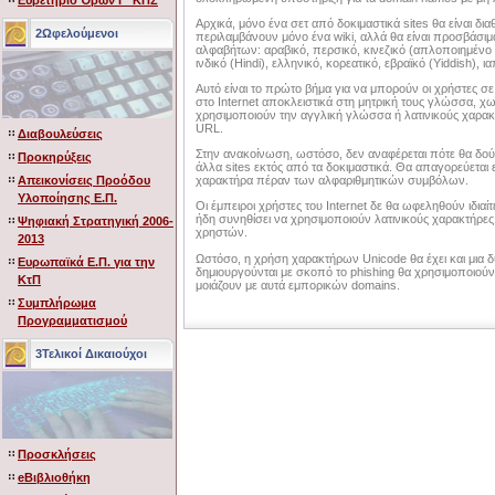
Ευρετήριο Όρων Γ' ΚΠΣ
Αρχικά, μόνο ένα σετ από δοκιμαστικά sites θα είναι δια
2Ωφελούμενοι
περιλαμβάνουν μόνο ένα wiki, αλλά θα είναι προσβάσι
αλφαβήτων: αραβικό, περσικό, κινεζικό (απλοποιημένο
ινδικό (Hindi), ελληνικό, κορεατικό, εβραϊκό (Yiddish), ι
Αυτό είναι το πρώτο βήμα για να μπορούν οι χρήστες 
στο Internet αποκλειστικά στη μητρική τους γλώσσα, χωρ
χρησιμοποιούν την αγγλική γλώσσα ή λατινικούς χαρα
URL.
Διαβουλεύσεις
Στην ανακοίνωση, ωστόσο, δεν αναφέρεται πότε θα δο
Προκηρύξεις
άλλα sites εκτός από τα δοκιμαστικά. Θα απαγορεύεται
Απεικονίσεις Προόδου
χαρακτήρα πέραν των αλφαριθμητικών συμβόλων.
Υλοποίησης Ε.Π.
Οι έμπειροι χρήστες του Internet δε θα ωφεληθούν ιδι
ήδη συνηθίσει να χρησιμοποιούν λατινικούς χαρακτήρε
Ψηφιακή Στρατηγική 2006-
χρηστών.
2013
Ωστόσο, η χρήση χαρακτήρων Unicode θα έχει και μια 
Ευρωπαϊκά Ε.Π. για την
δημιουργούνται με σκοπό το phishing θα χρησιμοποιού
ΚτΠ
μοιάζουν με αυτά εμπορικών domains.
Συμπλήρωμα
Προγραμματισμού
3Τελικοί Δικαιούχοι
Προσκλήσεις
eΒιβλιοθήκη