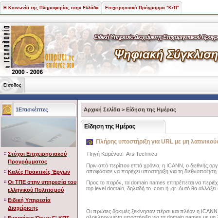
Η Κοινωνία της Πληροφορίας στην Ελλάδα
Επιχειρησιακό Πρόγραμμα "ΚτΠ"
Είσοδος
1Επισκέπτες
Αρχική Σελίδα
>
Είδηση της Ημέρας
Είδηση της Ημέρας
Πλήρης υποστήριξη για URL με μη λατινικού
Στόχοι Επιχειρησιακού
Πηγή Κειμένου:
Ars Technica
Προγράμματος
Πριν από περίπου επτά χρόνια, η ICANN, ο διεθνής οργα
αποφάσισε να παρέχει υποστήριξη για τη διεθνοποίησ
Καλές Πρακτικές Έργων
Οι ΤΠΕ στην υπηρεσία του
Προς το παρόν, τα domain names επιτρέπεται να περιέχ
top level domain, δηλαδή το .com ή .gr. Αυτό θα αλλάξει
ελληνικού Πολιτισμού
Ειδική Υπηρεσία
Διαχείρισης
Οι πρώτες δοκιμές ξεκίνησαν πέρσι και πλέον η ICANN 
ολοκληρωμένη υποστήριξη για τα domain names με μη λ