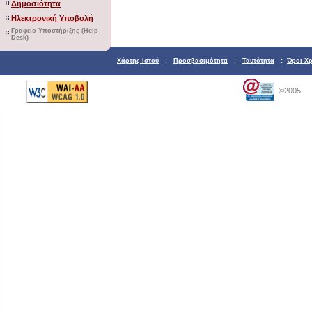
Δημοσιότητα
Ηλεκτρονική Υποβολή
Γραφείο Υποστήριξης (Help
Desk)
Χάρτης Ιστού
:
Προσβασιμότητα
:
Ταυτότητα
:
Όροι Χ
©2005