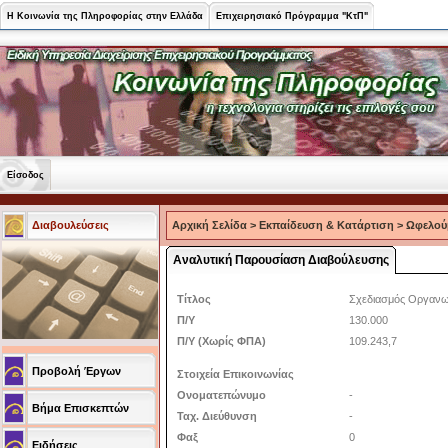
Η Κοινωνία της Πληροφορίας στην Ελλάδα
Επιχειρησιακό Πρόγραμμα "ΚτΠ"
Είσοδος
Διαβουλεύσεις
Αρχική Σελίδα
>
Εκπαίδευση & Κατάρτιση
>
Ωφελού
Αναλυτική Παρουσίαση Διαβούλευσης
Τίτλος
Σχεδιασμός Οργανω
Π/Υ
130.000
Π/Υ (Χωρίς ΦΠΑ)
109.243,7
Προβολή Έργων
Στοιχεία Επικοινωνίας
Ονοματεπώνυμο
-
Βήμα Επισκεπτών
Ταχ. Διεύθυνση
-
Φαξ
0
Ειδήσεις