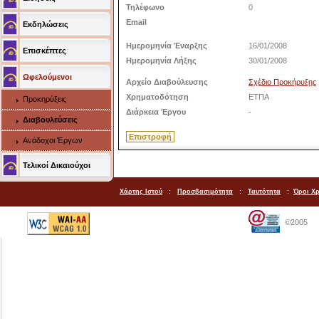
Τηλέφωνο
0
Email
Εκδηλώσεις
Ημερομηνία Έναρξης
16/01/2008
Επισκέπτες
Ημερομηνία Λήξης
30/01/2008
Ωφελούμενοι
Αρχείο Διαβούλευσης
Σχέδιο Προκήρυξης
Χρηματοδότηση
ΕΤΠΑ
Προκηρύξεις
Διάρκεια Έργου
-
Διαβουλεύσεις
Ανάδοχοι Έργων
Τελικοί Δικαιούχοι
Χάρτης Ιστού
:
Προσβασιμότητα
:
Ταυτότητα
:
Όροι Χ
©2005