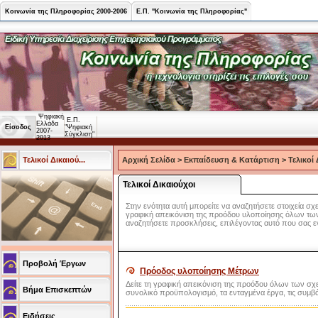
Κοινωνία της Πληροφορίας 2000-2006
Ε.Π. "Κοινωνία της Πληροφορίας"
Ψηφιακή
Ε.Π.
Ελλάδα
Είσοδος
"Ψηφιακή
2007-
Σύγκλιση"
2013
Τελικοί Δικαιού...
Αρχική Σελίδα
>
Εκπαίδευση & Κατάρτιση
>
Τελικοί
Τελικοί Δικαιούχοι
Στην ενότητα αυτή μπορείτε να αναζητήσετε στοιχεία σχετ
γραφική απεικόνιση της προόδου υλοποίησης όλων των 
αναζητήσετε προσκλήσεις, επιλέγοντας αυτό που σας ε
Προβολή Έργων
Πρόοδος υλοποίησης Μέτρων
Δείτε τη γραφική απεικόνιση της προόδου όλων των σχε
Βήμα Επισκεπτών
συνολικό προϋπολογισμό, τα ενταγμένα έργα, τις συμβάσ
Ειδήσεις