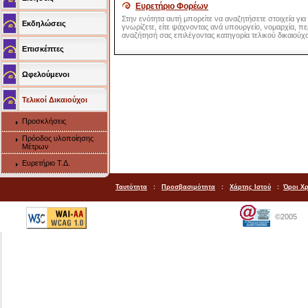
Ευρετήριο Φορέων
Στην ενότητα αυτή μπορείτε να αναζητήσετε στοιχεία για
Εκδηλώσεις
γνωρίζετε, είτε ψάχνοντας ανά υπουργείο, νομαρχία, πε
αναζήτησή σας επιλέγοντας κατηγορία τελικού δικαιούχ
Επισκέπτες
Ωφελούμενοι
Τελικοί Δικαιούχοι
Προσκλήσεις
Πρόοδος υλοποίησης
Μέτρων
Ευρετήριο Τ.Δ.
Ταυτότητα
:
Προσβασιμότητα
:
Χάρτης Ιστού
:
Όροι Χ
©2005