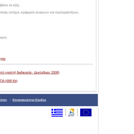
άνει τα εξής:
ητας (στόχοι, ιεράρχιση αναγκών και προτεραιοτήτων,
όρηση
ητας
ό γραπτή διαδικασία - Δεκέμβριος 2008)
ΠΠΑ (688 Kb)
ρήσης
:
Επισκεψιμότητα Κόμβου