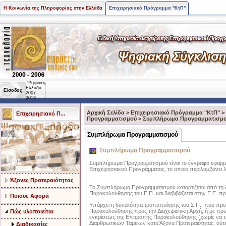
Η Κοινωνία της Πληροφορίας στην Ελλάδα
Επιχειρησιακό Πρόγραμμα "ΚτΠ"
Ψηφιακή
Ελλάδα
Είσοδος
2007-
2013
Αρχική Σελίδα
>
Επιχειρησιακό Πρόγραμμα "ΚτΠ"
>
Επιχειρησιακό Π...
Προγραμματισμού
>
Συμπλήρωμα Προγραμματισμ
Συμπλήρωμα Προγραμματισμού
Συμπλήρωμα Προγραμματισμού
Συμπλήρωμα Προγραμματισμού είναι το έγγραφο εφαρμο
Επιχειρησιακού Προγράμματος, το οποίο περιλαμβάνει 
Άξονες Προτεραιότητας
Το Συμπλήρωμα Προγραμματισμού καταρτίζεται από τη δι
Παρακολούθησης του Ε.Π. και διαβιβάζεται στην Ε.Ε. 
Ποιους Αφορά
Υπάρχει η δυνατότητα τροποποίησης του Σ.Π., που προκ
Παρακολούθησης προς την Διαχειριστική Αρχή, ή με πρωτο
Πώς υλοποιείται
εγκρίσεως της Επιτροπής Παρακολούθησης (χωρίς να τ
Διαρθρωτικών Ταμείων κατά Άξονα Προτεραιότητας, ούτε ο
Διαδικασίες