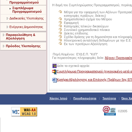
Προγραμματισμού
Η δομή του Συμπληρώματος Προγραμματισμού, περιλαμβ
Συμπλήρωμα
Προγραμματισμού
Μέτρα για την εφαρμογή των Αξόνων Προτεραιότ
κατηγορίες πράξεων, δείκτες)
Διαδικασίες Υλοποίησης
Χρηματοδοτικό σχήμα του Μέτρου
Εφαρμογή
Κατηγορίες τελικών δικαιούχων
Ενέργειες Δημοσιότητας
Συνολικό χρηματοδοτικό πίνακα
Δείκτες επίδοσης
Παρακολούθηση &
Σχέδιο δράσης για τη δημοσιότητα και πληροφ
Αξιολόγηση
Ηλεκτρονική ανταλλαγή δεδομένων με την Ε.Ε
Εκ των προτέρων Αξιολόγηση
Πρόοδος Υλοποίησης
Πηγή Κειμένου:
ΕΥΔ Ε.Π. "ΚτΠ"
Για περισσότερες πληροφορίες δείτε:
Άξονες Προτεραιότ
Δείτε τα σχετικά αρχεία:
Συμπλήρωμα Προγραμματισμού (εγκεκριμένο μετά απ
Kριτήρια Αξιολόγησης και Επιλογής Πράξεων 5ης Ε
Χάρτης Ιστού
:
Προσβασιμότητα
:
Ταυτότητα
:
Όροι Χ
©2005