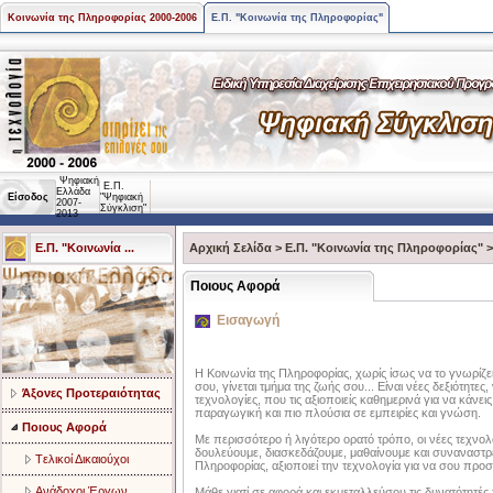
Κοινωνία της Πληροφορίας 2000-2006
Ε.Π. "Κοινωνία της Πληροφορίας"
Ψηφιακή
Ε.Π.
Ελλάδα
Είσοδος
"Ψηφιακή
2007-
Σύγκλιση"
2013
Ε.Π. "Κοινωνία ...
Αρχική Σελίδα
>
Ε.Π. "Κοινωνία της Πληροφορίας"
Ποιους Αφορά
Εισαγωγή
Η Κοινωνία της Πληροφορίας, χωρίς ίσως να το γνωρίζεις
σου, γίνεται τμήμα της ζωής σου... Είναι νέες δεξιότητε
Άξονες Προτεραιότητας
τεχνολογίες, που τις αξιοποιείς καθημερινά για να κάνει
παραγωγική και πιο πλούσια σε εμπειρίες και γνώση.
Ποιους Αφορά
Με περισσότερο ή λιγότερο ορατό τρόπο, οι νέες τεχνο
δουλεύουμε, διασκεδάζουμε, μαθαίνουμε και συναναστρ
Tελικοί Δικαιούχοι
Πληροφορίας, αξιοποιεί την τεχνολογία για να σου προ
Ανάδοχοι Έργων
Μάθε γιατί σε αφορά και εκμεταλλεύσου τις δυνατότητές 