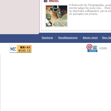
Ιδιώτες
Η Κοινωνία της Πληροφορίας, χωρίς
γίνεται τμήμα της ζωής σου… Είναι
τις αξιοποιείς καθημερινά, για να 
σε εμπειρίες και γνώση.
Ταυτότητα
:
Προσβασιμότητα
:
Χάρτης Ιστού
:
Όροι Χ
©2005