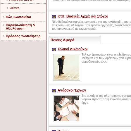
Ιδιώτες
ΚτΠ: Βασικές Αρχές και Στόχοι
Πώς υλοποιείται
Νέα δεδοµένα και νέες ευκαιρίες για την ανάπτυξη, την 
Παρακολούθηση &
επικοινωνίας αλλάζουν τον τρόπο εργασίας, διασκέδαση
Αξιολόγηση
του οικονοµικού ανταγωνισµού.
Πρόοδος Υλοποίησης
Ποιους Αφορά
Τελικοί Δικαιούχοι
Τελικοί Δικαιούχοι είναι οι εξειδικ
Μέτρων και των δράσεων του Προγρ
αρμοδιότητές τους.
Ανάδοχοι Έργων
Στο πλαίσιο της υλοποίησης χρημ
νομικά πρόσωπα ή ενώσεις αυτών
έργο.