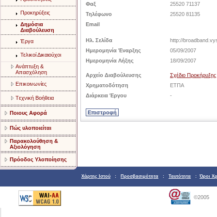
Φαξ
25520 71137
Προκηρύξεις
Τηλέφωνο
25520 81135
Δημόσια
Email
Διαβούλευση
Ηλ. Σελίδα
http://broadband.v
Έργα
Ημερομηνία Έναρξης
05/09/2007
Τελικοί Δικαιούχοι
Ημερομηνία Λήξης
18/09/2007
Aνάπτυξη &
Aπασχόληση
Αρχείο Διαβούλευσης
Σχέδιο Προκήρυξης
Eπικοινωνίες
Χρηματοδότηση
ΕΤΠΑ
Διάρκεια Έργου
-
Tεχνική Bοήθεια
Ποιους Αφορά
Πώς υλοποιείται
Παρακολούθηση &
Αξιολόγηση
Πρόοδος Υλοποίησης
Χάρτης Ιστού
:
Προσβασιμότητα
:
Ταυτότητα
:
Όροι Χ
©2005