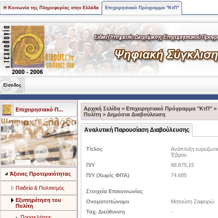
Η Κοινωνία της Πληροφορίας στην Ελλάδα
Επιχειρησιακό Πρόγραμμα "ΚτΠ"
Είσοδος
Αρχική Σελίδα
>
Επιχειρησιακό Πρόγραμμα "ΚτΠ"
>
Επιχειρησιακό Π...
Πολίτη
>
Δημόσια Διαβούλευση
Αναλυτική Παρουσίαση Διαβούλευσης
Τίτλος
Ανάπτυξη ευρυζωνι
Έβρου
Π/Υ
88.875,15
Άξονες Προτεραιότητας
Π/Υ (Χωρίς ΦΠΑ)
74.685
Παιδεία & Πολιτισμός
Στοιχεία Επικοινωνίας
Eξυπηρέτηση του
Ονοματεπώνυμο
Μητούση Ζαφειρώ
Πολίτη
Ταχ. Διεύθυνση
-
Προσκλήσεις