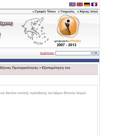
Γραφείο Τύπου
Υπηρεσίες
Χάρτης Ιστού
Αναζήτηση:
Άξονες Προτεραιότητας
>
Eξυπηρέτηση του
κού δικτύου τοπικής πρόσβασης του Δήμου Βύσσας Νομού