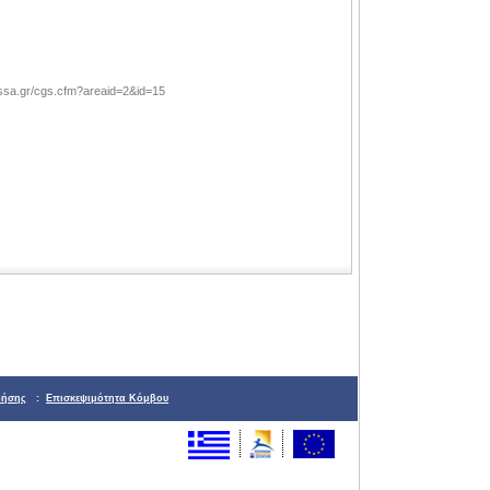
yssa.gr/cgs.cfm?areaid=2&id=15
ρήσης
:
Επισκεψιμότητα Κόμβου