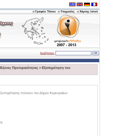
Γραφείο Τύπου
Υπηρεσίες
Χάρτης Ιστού
Αναζήτηση:
Άξονες Προτεραιότητας
>
Eξυπηρέτηση του
εξυπηρέτησης πολιτών του Δήμου Κερκυραίων
ης