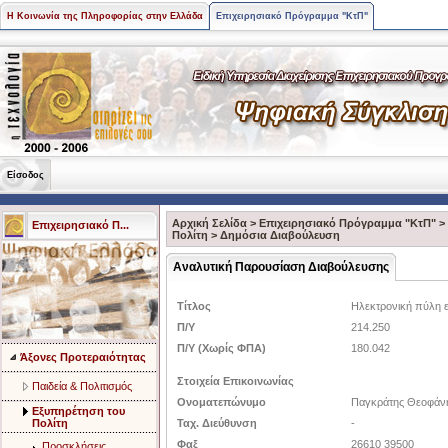
Η Κοινωνία της Πληροφορίας στην Ελλάδα
Επιχειρησιακό Πρόγραμμα "ΚτΠ"
Είσοδος
Αρχική Σελίδα
>
Επιχειρησιακό Πρόγραμμα "ΚτΠ"
>
Επιχειρησιακό Π...
Πολίτη
>
Δημόσια Διαβούλευση
Αναλυτική Παρουσίαση Διαβούλευσης
Τίτλος
Ηλεκτρονική πύλη 
Π/Υ
214.250
Π/Υ (Χωρίς ΦΠΑ)
180.042
Άξονες Προτεραιότητας
Στοιχεία Επικοινωνίας
Παιδεία & Πολιτισμός
Ονοματεπώνυμο
Παγκράτης Θεοφάν
Eξυπηρέτηση του
Πολίτη
Ταχ. Διεύθυνση
-
Φαξ
26610 39500
Προσκλήσεις