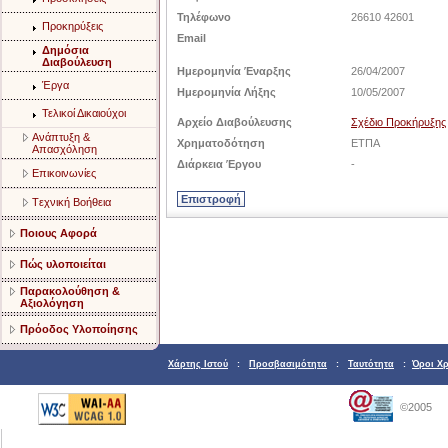
Τηλέφωνο
26610 42601
Προκηρύξεις
Email
Δημόσια
Διαβούλευση
Ημερομηνία Έναρξης
26/04/2007
Έργα
Ημερομηνία Λήξης
10/05/2007
Τελικοί Δικαιούχοι
Αρχείο Διαβούλευσης
Σχέδιο Προκήρυξης
Aνάπτυξη &
Χρηματοδότηση
ΕΤΠΑ
Aπασχόληση
Διάρκεια Έργου
-
Eπικοινωνίες
Tεχνική Bοήθεια
Ποιους Αφορά
Πώς υλοποιείται
Παρακολούθηση &
Αξιολόγηση
Πρόοδος Υλοποίησης
Χάρτης Ιστού
:
Προσβασιμότητα
:
Ταυτότητα
:
Όροι Χ
©2005