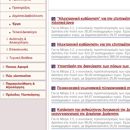
Προκηρύξεις
Δημόσια Διαβούλευση
"Ηλεκτρονική κυβέρνηση" για την εξυπηρέτησ
πιλοτικά έργα
Έργα
Για το Μέτρο 2.1, ο συνολικός προϋπολογισμός των έρ
Δαπάνη στο ποσό των 35,00 εκατομμυρίων ευρώ. Εχου
Τελικοί Δικαιούχοι
εκατομμυρίων ευρώ, με Δημόσια Δαπάνη 29,37 εκατομμ
Aνάπτυξη &
Aπασχόληση
Ηλεκτρονική κυβέρνηση» για την εξυπηρέτη
Eπικοινωνίες
Για το Μέτρο 2.2, ο συνολικός προϋπολογισμός των έρ
Δαπάνη στο ποσό των 412,22 εκατομμυρίων ευρώ. Εχο
εκατομμυρίων ευρώ, με Δημόσια Δαπάνη 388,04 εκατομ
Tεχνική Bοήθεια
Υποστήριξη της διαχείρισης των πόρων των
Ποιους Αφορά
Για το Μέτρο 2.3, ο συνολικός προϋπολογισμός των έρ
Δαπάνη στο ποσό των 40,00 εκατομμυρίων ευρώ. Εχου
Πώς υλοποιείται
εκατομμυρίων ευρώ, με Δημόσια Δαπάνη 25,80 εκατομμ
Παρακολούθηση &
Αξιολόγηση
Περιφερειακά γεωγραφικά πληροφοριακά συσ
Για το Μέτρο 2.4, ο συνολικός προϋπολογισμός των έρ
Πρόοδος Υλοποίησης
Δαπάνη στο ποσό των 94,67 εκατομμυρίων ευρώ. Εχουν
εκατομμυρίων ευρώ, με Δημόσια Δαπάνη 64,02 εκατομμ
Κατάρτιση του ανθρώπινου δυναμικού της Δη
εκσυγχρονισμού της Δημόσιας Διοίκησης
Για το Μέτρο 2.5, ο συνολικός προϋπολογισμός των έρ
Δαπάνη στο ποσό των 96,00 εκατομμυρίων ευρώ. Εχου
εκατομμυρίων ευρώ, με Δημόσια Δαπάνη 25,01 εκατομμ