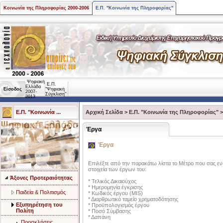
Κοινωνία της Πληροφορίας 2000-2006
Ε.Π. "Κοινωνία της Πληροφορίας"
Ψηφιακή
Ε.Π.
Ελλάδα
Είσοδος
"Ψηφιακή
2007-
Σύγκλιση"
2013
Ε.Π. "Κοινωνία ...
Αρχική Σελίδα
>
Ε.Π. "Κοινωνία της Πληροφορίας"
Έργα
Έργα
Επιλέξτε από την παρακάτω λίστα το Μέτρο που σας ενδ
στοιχεία των έργων του:
Άξονες Προτεραιότητας
* Τελικός Δικαιούχος
* Ημερομηνία έγκρισης
Παιδεία & Πολιτισμός
* Κωδικός έργου (MIS)
* Διαρθρωτικό ταμείο χρηματοδότησης
Eξυπηρέτηση του
* Προϋπολογισμός έργου
Πολίτη
* Ποσό Σύμβασης
* Δαπάνη
Προσκλήσεις