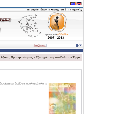
Γραφείο Τύπου
Χάρτης Ιστού
Υπηρεσίες
Αναζήτηση:
>
Άξονες Προτεραιότητας
>
Eξυπηρέτηση του Πολίτη
>
Έργα
ιαφέρει και διαβάστε αναλυτικά όλα τα