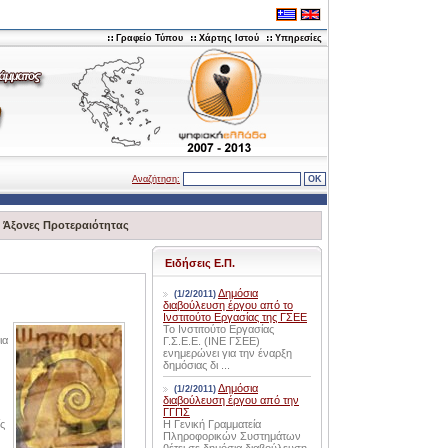
Γραφείο Τύπου
Χάρτης Ιστού
Υπηρεσίες
Αναζήτηση:
>
Άξονες Προτεραιότητας
Ειδήσεις Ε.Π.
Δημόσια
(1/2/2011)
διαβούλευση έργου από το
Ινστιτούτο Εργασίας της ΓΣΕΕ
Το Ινστιτούτο Εργασίας
ια
Γ.Σ.Ε.Ε. (ΙΝΕ ΓΣΕΕ)
ενημερώνει για την έναρξη
δημόσιας δι ...
Δημόσια
(1/2/2011)
διαβούλευση έργου από την
ΓΓΠΣ
ς
Η Γενική Γραμματεία
Πληροφορικών Συστημάτων