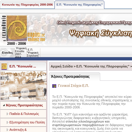
Κοινωνία της Πληροφορίας 2000-2006
Ε.Π. "Κοινωνία της Πληροφορίας"
Ψηφιακή
Ε.Π.
Ελλάδα
Είσοδος
"Ψηφιακή
2007-
Σύγκλιση"
2013
Ε.Π. "Κοινωνία ...
Αρχική Σελίδα
>
Ε.Π. "Κοινωνία της Πληροφορίας"
Άξονες Προτεραιότητας
Γενικοί Στόχοι Ε.Π.
Το Ε.Π. "Κοινωνία της Πληροφορίας" αποτελεί τον κύριο
μοχλό υλοποίησης της συνολικής εθνικής στρατηγικής γ
την πορεία προς την Κοινωνία της Πληροφορίας την
Άξονες Προτεραιότητας
περίοδο 2000-2006 .
Παιδεία & Πολιτισμός
Το Ε.Π. "ΚτΠ" έχει καινοτόµο και οριζόντιο χαρακτήρα,
διαπερνώντας διαφορετικές κυβερνητικές υπηρεσίες.
Αποτελεί
σύνολο ολοκληρωµένων και
Eξυπηρέτηση του Πολίτη
συµπληρωµατικών παρεµβάσεων
σε διάφορους τοµεί
της οικονοµικής και κοινωνικής ζωής έτσι ώστε να
Aνάπτυξη &