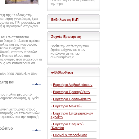
θέτει σε δημόσια διαβούλευση
.
την προ ...
ταξη της Ελλάδας στην
οποίηση γενικότερα, έχει
Εκδηλώσεις ΚτΠ
ινωνία της Πληροφορίας, με
ή η στρατηγική στηρίζεται
Συχνές Ερωτήσεις
Η ΚτΠ αναπτύσσεται
το θεσμικό πλαίσιο πρέπει
υλίες και την καινοτομία.
Βρείτε την απάντηση που
ι να ενισχύει τις
ζητάτε ψάχνοντας στον
α δικαιώματα των πολιτών.
κατάλογο με τις πιο
 δίνει σε όλους τους
συνηθισμένες ε ...
 τις αγορές που παρέχουν οι
σους δεν καταφέρουν να
e-Βιβλιοθήκη
ρίοδο 2000-2006 είναι δύο:
λίτη και
Ευρετήριο Διαβουλεύσεων
Ευρετήριο Προκηρύξεων
 του πολίτη μέσα από
δημόσια διοίκηση, η υγεία,
Ευρετήριο Προσκλήσεων
Ευρετήριο Μελετών
γική λειτουργία, στους
ορικής και επικοινωνιών
Ευρετήριο Επιχειρησιακών
ηρεσιών και την παροχή
Σχεδίων
Ευρετήριο Θεσμικού
Πλαισίου
θρώπινο
Οδηγοί & Υποδείγματα