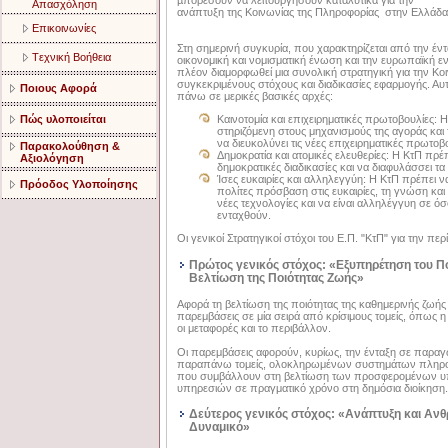
µπορέσουν να λειτουργήσουν καταλυτικά για την
Aπασχόληση
ανάπτυξη της Κοινωνίας της Πληροφορίας στην Ελλάδα
Eπικοινωνίες
Στη σημερινή συγκυρία, που χαρακτηρίζεται από την έν
Tεχνική Bοήθεια
οικονομική και νομισματική ένωση και την ευρωπαϊκή εν
πλέον διαμορφωθεί μια συνολική στρατηγική για την Κο
συγκεκριμένους στόχους και διαδικασίες εφαρμογής. Αυτ
Ποιους Αφορά
πάνω σε μερικές βασικές αρχές:
Πώς υλοποιείται
Καινοτομία και επιχειρηματικές πρωτοβουλίες: 
στηριζόμενη στους μηχανισμούς της αγοράς και 
να διευκολύνει τις νέες επιχειρηματικές πρωτοβο
Παρακολούθηση &
Δημοκρατία και ατομικές ελευθερίες: Η ΚτΠ πρέπε
Αξιολόγηση
δημοκρατικές διαδικασίες και να διαφυλάσσει τ
Ίσες ευκαιρίες και αλληλεγγύη: Η ΚτΠ πρέπει να
Πρόοδος Υλοποίησης
πολίτες πρόσβαση στις ευκαιρίες, τη γνώση και
νέες τεχνολογίες και να είναι αλληλέγγυη σε ό
ενταχθούν.
Οι γενικοί Στρατηγικοί στόχοι του Ε.Π. "ΚτΠ" για την πε
Πρώτος γενικός στόχος: «Εξυπηρέτηση του Πο
Βελτίωση της Ποιότητας Ζωής»
Αφορά τη βελτίωση της ποιότητας της καθημερινής ζωής
παρεμβάσεις σε μία σειρά από κρίσιμους τομείς, όπως η 
οι μεταφορές και το περιβάλλον.
Οι παρεμβάσεις αφορούν, κυρίως, την ένταξη σε παραγω
παραπάνω τομείς, ολοκληρωμένων συστημάτων πληροφ
που συμβάλλουν στη βελτίωση των προσφερομένων υπ
υπηρεσιών σε πραγματικό χρόνο στη δημόσια διοίκηση.
Δεύτερος γενικός στόχος: «Ανάπτυξη και Αν
Δυναμικό»