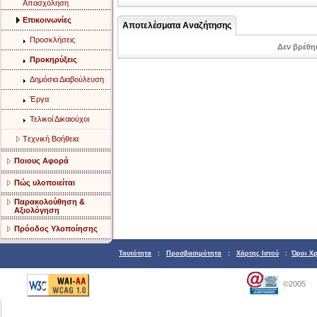
Aπασχόληση
Eπικοινωνίες
Αποτελέσματα Αναζήτησης
Προσκλήσεις
Δεν βρέθη
Προκηρύξεις
Δημόσια Διαβούλευση
Έργα
Τελικοί Δικαιούχοι
Tεχνική Bοήθεια
Ποιους Αφορά
Πώς υλοποιείται
Παρακολούθηση &
Αξιολόγηση
Πρόοδος Υλοποίησης
Ταυτότητα
:
Προσβασιμότητα
:
Χάρτης Ιστού
:
Όροι Χ
©2005