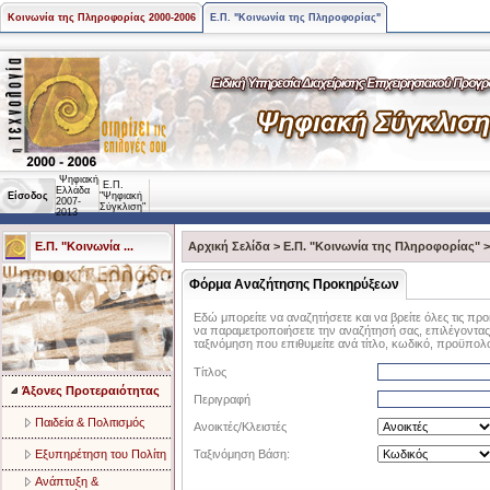
Κοινωνία της Πληροφορίας 2000-2006
Ε.Π. "Κοινωνία της Πληροφορίας"
Ψηφιακή
Ε.Π.
Ελλάδα
Είσοδος
"Ψηφιακή
2007-
Σύγκλιση"
2013
Ε.Π. "Κοινωνία ...
Αρχική Σελίδα
>
Ε.Π. "Κοινωνία της Πληροφορίας"
Φόρμα Αναζήτησης Προκηρύξεων
Εδώ μπορείτε να αναζητήσετε και να βρείτε όλες τις προ
να παραμετροποιήσετε την αναζήτησή σας, επιλέγοντας α
ταξινόμηση που επιθυμείτε ανά τίτλο, κωδικό, προϋπολ
Τίτλος
Άξονες Προτεραιότητας
Περιγραφή
Παιδεία & Πολιτισμός
Ανοικτές/Κλειστές
Eξυπηρέτηση του Πολίτη
Ταξινόμηση Βάση:
Aνάπτυξη &