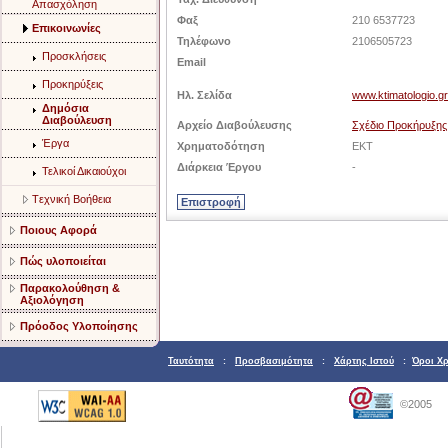
Aπασχόληση
Φαξ
210 6537723
Eπικοινωνίες
Τηλέφωνο
2106505723
Προσκλήσεις
Email
Προκηρύξεις
Ηλ. Σελίδα
www.ktimatologio.gr
Δημόσια
Διαβούλευση
Αρχείο Διαβούλευσης
Σχέδιο Προκήρυξης
Έργα
Χρηματοδότηση
ΕΚΤ
Διάρκεια Έργου
-
Τελικοί Δικαιούχοι
Tεχνική Bοήθεια
Ποιους Αφορά
Πώς υλοποιείται
Παρακολούθηση &
Αξιολόγηση
Πρόοδος Υλοποίησης
Ταυτότητα
:
Προσβασιμότητα
:
Χάρτης Ιστού
:
Όροι Χ
©2005