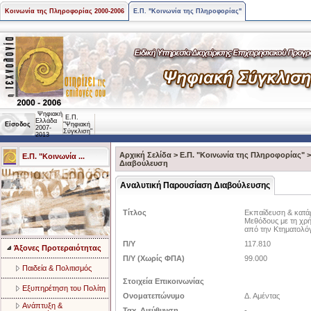
Κοινωνία της Πληροφορίας 2000-2006
Ε.Π. "Κοινωνία της Πληροφορίας"
Ψηφιακή
Ε.Π.
Ελλάδα
Είσοδος
"Ψηφιακή
2007-
Σύγκλιση"
2013
Αρχική Σελίδα
>
Ε.Π. "Κοινωνία της Πληροφορίας"
Ε.Π. "Κοινωνία ...
Διαβούλευση
Αναλυτική Παρουσίαση Διαβούλευσης
Τίτλος
Εκπαίδευση & κατά
Μεθόδους με τη χρ
από την Κτηματολό
Π/Υ
117.810
Άξονες Προτεραιότητας
Π/Υ (Χωρίς ΦΠΑ)
99.000
Παιδεία & Πολιτισμός
Στοιχεία Επικοινωνίας
Eξυπηρέτηση του Πολίτη
Ονοματεπώνυμο
Δ. Αμέντας
Aνάπτυξη &
Ταχ. Διεύθυνση
-