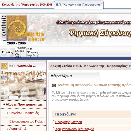
Κοινωνία της Πληροφορίας 2000-2006
Ε.Π. "Κοινωνία της Πληροφορίας"
Ψηφιακή
Ε.Π.
Ελλάδα
Είσοδος
"Ψηφιακή
2007-
Σύγκλιση"
2013
Ε.Π. "Κοινωνία ...
Αρχική Σελίδα
>
Ε.Π. "Κοινωνία της Πληροφορίας"
Μέτρα Άξονα
Ανάπτυξη υποδομών δικτύων τοπικής πρό
Το Μέτρο 4.2 έχει στόχο την ανάπτυξη τηλεπικοινωνια
συμπεριλαμβανομένων μικρών πόλεων και μη αστικών
υπηρεσιών ευρείας ζώνης.
Άξονες Προτεραιότητας
Παιδεία & Πολιτισμός
Περιεχόμενα
Eξυπηρέτηση του Πολίτη
Περιγραφή Μέτρου
Aνάπτυξη &
Χρηματοοικονομικά Στοιχεία