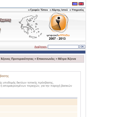
Γραφείο Τύπου
Χάρτης Ιστού
Υπηρεσίες
Αναζήτηση:
>
Άξονες Προτεραιότητας
>
Eπικοινωνίες
>
Μέτρα Άξονα
σβασης
κής υποδομής δικτύων τοπικής πρόσβασης,
 ή απομακρυσμένων περιοχών, για την παροχή βασικών