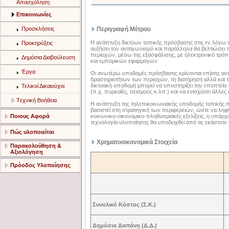
Aπασχόληση
Eπικοινωνίες
Προσκλήσεις
Περιγραφή Μέτρου
Η ανάπτυξη δικτύων τοπικής πρόσβασης στις εν λόγω π
Προκηρύξεις
αυξήσει τον ανταγωνισμό και παράλληλα θα βελτιώσει 
περιοχών, μέσω της εξασφάλισης, με ηλεκτρονικό τρόπ
Δημόσια Διαβούλευση
και εμπορικών εφαρμογών.
Έργα
Οι ανωτέρω υποδομές πρόσβασης κρίνονται επίσης αναγ
δραστηριοτήτων των περιοχών, τη διατήρηση αλλά και 
δικτυακή υποδομή μπορεί να υποστηρίξει την εποπτεί
Τελικοί Δικαιούχοι
(π.χ. πυρκαϊές, σεισμούς κ.λπ.) και να ενισχύσει άλλε
Tεχνική Bοήθεια
Η ανάπτυξη της τηλεπικοινωνιακής υποδομής τοπικής π
βασιστεί στη στρατηγική των περιφερειών, ώστε να ληφ
Ποιους Αφορά
κοινωνικο-οικονομικο-πληθυσμιακές εξελίξεις, η υπάρ
τεχνολογία υλοποίησης θα υποδειχθεί από τις εκάστοτε 
Πώς υλοποιείται
Χρηματοοικονομικά Στοιχεία
Παρακολούθηση &
Αξιολόγηση
Πρόοδος Υλοποίησης
Συνολικό Κόστος (Σ.Κ.)
Δημόσια Δαπάνη (Δ.Δ.)