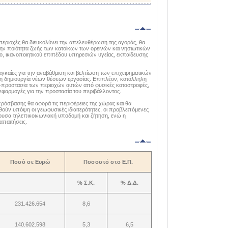
εριοχές θα διευκολύνει την απελευθέρωση της αγοράς, θα
την ποιότητα ζωής των κατοίκων των ορεινών και νησιωτικών
ο, ικανοποιητικού επιπέδου υπηρεσιών υγείας, εκπαίδευσης
καίες για την αναβάθμιση και βελτίωση των επιχειρηματικών
τη δημιουργία νέων θέσεων εργασίας. Επιπλέον, κατάλληλη
α -προστασία των περιοχών αυτών από φυσικές καταστροφές,
ς εφαρμογές για την προστασία του περιβάλλοντος.
ρόσβασης θα αφορά τις περιφέρειες της χώρας και θα
θούν υπόψη οι γεωφυσικές ιδιαιτερότητες, οι προβλεπόμενες
χουσα τηλεπικοινωνιακή υποδομή και ζήτηση, ενώ η
απαιτήσεις.
Ποσό σε Ευρώ
Ποσοστό στο Ε.Π.
% Σ.Κ.
% Δ.Δ.
231.426.654
8,6
140.602.598
5,3
6,5