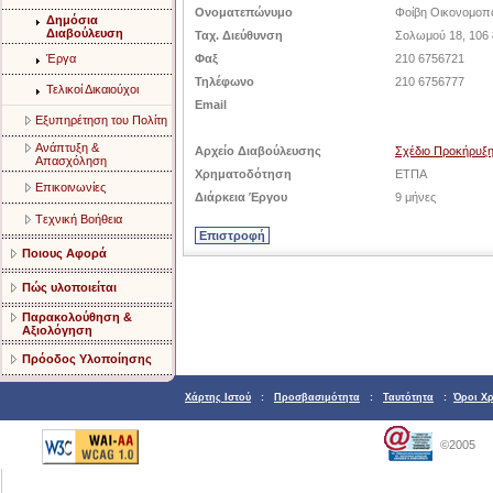
Ονοματεπώνυμο
Φοίβη Οικονομο
Δημόσια
Διαβούλευση
Ταχ. Διεύθυνση
Σολωμού 18, 106 
Έργα
Φαξ
210 6756721
Τηλέφωνο
210 6756777
Τελικοί Δικαιούχοι
Email
Eξυπηρέτηση του Πολίτη
Aνάπτυξη &
Αρχείο Διαβούλευσης
Σχέδιο Προκήρυξ
Aπασχόληση
Χρηματοδότηση
ΕΤΠΑ
Eπικοινωνίες
Διάρκεια Έργου
9 μήνες
Tεχνική Bοήθεια
Ποιους Αφορά
Πώς υλοποιείται
Παρακολούθηση &
Αξιολόγηση
Πρόοδος Υλοποίησης
Χάρτης Ιστού
:
Προσβασιμότητα
:
Ταυτότητα
:
Όροι Χ
©2005