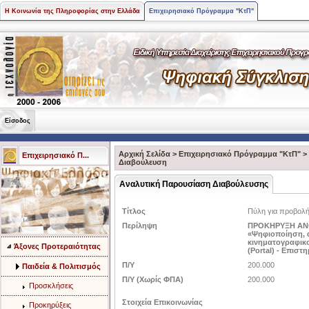
Η Κοινωνία της Πληροφορίας στην Ελλάδα
Επιχειρησιακό Πρόγραμμα "ΚτΠ"
Είσοδος
Αρχική Σελίδα
>
Επιχειρησιακό Πρόγραμμα "ΚτΠ"
>
Επιχειρησιακό Π...
Διαβούλευση
Αναλυτική Παρουσίαση Διαβούλευσης
Τίτλος
Πύλη για προβολή
Περίληψη
ΠΡΟΚΗΡΥΞΗ ΑΝ
«Ψηφιοποίηση, α
κινηματογραφικο
Άξονες Προτεραιότητας
(Portal) - Επισ
Π/Υ
200.000
Παιδεία & Πολιτισμός
Π/Υ (Χωρίς ΦΠΑ)
200.000
Προσκλήσεις
Στοιχεία Επικοινωνίας
Προκηρύξεις