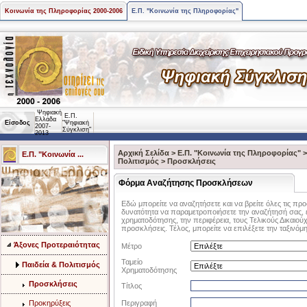
Κοινωνία της Πληροφορίας 2000-2006
Ε.Π. "Κοινωνία της Πληροφορίας"
Ψηφιακή
Ε.Π.
Ελλάδα
Είσοδος
"Ψηφιακή
2007-
Σύγκλιση"
2013
Αρχική Σελίδα
>
Ε.Π. "Κοινωνία της Πληροφορίας"
Ε.Π. "Κοινωνία ...
Πολιτισμός
>
Προσκλήσεις
Φόρμα Αναζήτησης Προσκλήσεων
Εδώ μπορείτε να αναζητήσετε και να βρείτε όλες τις προ
δυνατότητα να παραμετροποιήσετε την αναζήτησή σας, ε
χρηματοδότησης, την περιφέρεια, τους Τελικούς Δικαιούχο
προσκλήσεις. Τέλος, μπορείτε να επιλέξετε την ταξινόμ
Άξονες Προτεραιότητας
Μέτρο
Ταμείο
Παιδεία & Πολιτισμός
Χρηματοδότησης
Προσκλήσεις
Τίτλος
Προκηρύξεις
Περιγραφή