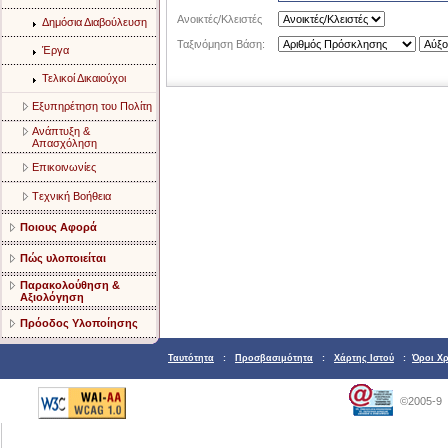
Ανοικτές/Κλειστές
Δημόσια Διαβούλευση
Ταξινόμηση Βάση:
Έργα
Τελικοί Δικαιούχοι
Eξυπηρέτηση του Πολίτη
Aνάπτυξη &
Aπασχόληση
Eπικοινωνίες
Tεχνική Bοήθεια
Ποιους Αφορά
Πώς υλοποιείται
Παρακολούθηση &
Αξιολόγηση
Πρόοδος Υλοποίησης
Ταυτότητα
:
Προσβασιμότητα
:
Χάρτης Ιστού
:
Όροι Χ
©2005-9