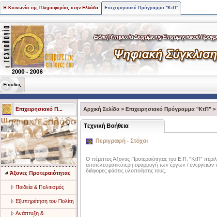
Η Κοινωνία της Πληροφορίας στην Ελλάδα
Επιχειρησιακό Πρόγραμμα "ΚτΠ"
Είσοδος
Επιχειρησιακό Π...
Αρχική Σελίδα
>
Επιχειρησιακό Πρόγραμμα "ΚτΠ"
>
Tεχνική Bοήθεια
Περιγραφή - Στόχοι
Ο πέμπτος Άξονας Προτεραιότητας του Ε.Π. "ΚτΠ" περιλ
αποτελεσματικότερη εφαρμογή των έργων / ενεργειών τ
διάφορες φάσεις υλοποίησης τους.
Άξονες Προτεραιότητας
Παιδεία & Πολιτισμός
Eξυπηρέτηση του Πολίτη
Aνάπτυξη &