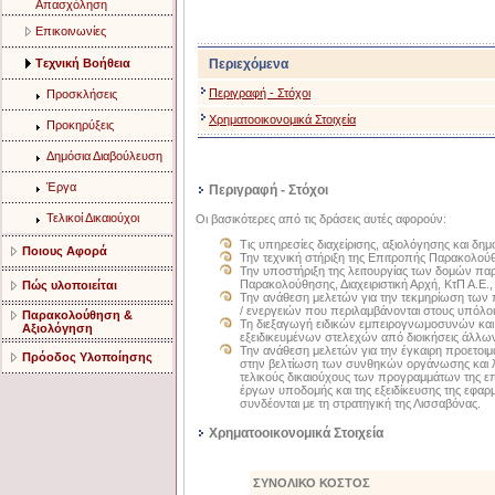
Aπασχόληση
Eπικοινωνίες
Tεχνική Bοήθεια
Περιεχόμενα
Περιγραφή - Στόχοι
Προσκλήσεις
Χρηματοοικονομικά Στοιχεία
Προκηρύξεις
Δημόσια Διαβούλευση
Έργα
Περιγραφή - Στόχοι
Τελικοί Δικαιούχοι
Οι βασικότερες από τις δράσεις αυτές αφορούν:
Τις υπηρεσίες διαχείρισης, αξιολόγησης και δημ
Ποιους Αφορά
Την τεχνική στήριξη της Επιτροπής Παρακολούθη
Την υποστήριξη της λειτουργίας των δομών πα
Παρακολούθησης, Διαχειριστική Αρχή, ΚτΠ Α.Ε.,
Πώς υλοποιείται
Την ανάθεση μελετών για την τεκμηρίωση των
/ ενεργειών που περιλαμβάνονται στους υπόλοι
Παρακολούθηση &
Τη διεξαγωγή ειδικών εμπειρογνωμοσυνών και 
Αξιολόγηση
εξειδικευμένων στελεχών από διοικήσεις άλλ
Την ανάθεση μελετών για την έγκαιρη προετοιμ
Πρόοδος Υλοποίησης
στην βελτίωση των συνθηκών οργάνωσης και λ
τελικούς δικαιούχους των προγραμμάτων της ε
έργων υποδομής και της εξειδίκευσης της εφαρ
συνδέονται με τη στρατηγική της Λισσαβόνας.
Χρηματοοικονομικά Στοιχεία
ΣΥΝΟΛΙΚΟ ΚΟΣΤΟΣ