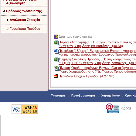
Αξιολόγηση
Πρόοδος Υλοποίησης
Aναλυτικά Στοιχεία
Γραφήματα Προόδου
Δείτε τα σχετικά αρχεία:
Πορεία Υλοποίησης Ε.Π.: συγκεντρωτικοί πίνακες σε
Εντάξεων, Συμβάσεις και Δαπάνες - (40 Kb)
Περιοδικό (15ήμερο) Ενημερωτικό Έντυπο: γραφήματ
και την πορεία εφαρμογής (Συνολικός Προϋπολογισμ
15ήμερη Συνολική Πρόοδος ΕΠ: συγκεντρωτικός πίν
ΕΠ (Π/Υ, Π/Υ Εντάξεων, Συμβάσεις, Δαπάνες) - (39 
Πίνακας Ομαδοποιημένων Έργων: όλα τα έργα του Ε
Φορέα Χρηματοδότησης (ΤΔ, Φορέας Χρηματοδότησης,
Περιοδικά Στοιχεία Προόδου (4.27 Mb)
Ταυτότητα
:
Προσβασιμότητα
:
Χάρτης Ιστού
:
Όροι Χ
©2005