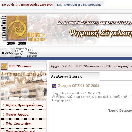
Κοινωνία της Πληροφορίας 2000-2006
Ε.Π. "Κοινωνία της Πληροφορίας"
Ψηφιακή
Ε.Π.
Ελλάδα
Είσοδος
"Ψηφιακή
2007-
Σύγκλιση"
2013
Ε.Π. "Κοινωνία ...
Αρχική Σελίδα
>
Ε.Π. "Κοινωνία της Πληροφορίας"
Aναλυτικά Στοιχεία
Στοιχεία ΟΠΣ 01-07-2009
Πηγή Κειμένου:
ΟΠΣ 01-07-2009
Διαβάστε αναλυτικά τα τρέχοντα στοιχεία προόδου υλοπ
Πληροφορίας".
Άξονες Προτεραιότητας
Πορεία Εφαρμο
Ποιους Αφορά
Πώς υλοποιείται
Παρακολούθηση &