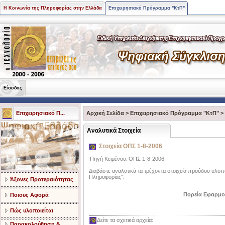
Η Κοινωνία της Πληροφορίας στην Ελλάδα
Επιχειρησιακό Πρόγραμμα "ΚτΠ"
Είσοδος
Επιχειρησιακό Π...
Αρχική Σελίδα
>
Επιχειρησιακό Πρόγραμμα "ΚτΠ"
>
Aναλυτικά Στοιχεία
Στοιχεία ΟΠΣ 1-8-2006
Πηγή Κειμένου:
ΟΠΣ 1-8-2006
Διαβάστε αναλυτικά τα τρέχοντα στοιχεία προόδου υλοπ
Πληροφορίας".
Άξονες Προτεραιότητας
Πορεία Εφαρμο
Ποιους Αφορά
Πώς υλοποιείται
Δείτε τα σχετικά αρχεία:
Παρακολούθηση &