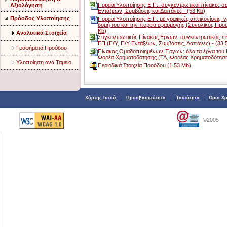
Πορεία Υλοποίησης Ε.Π.: συγκεντρωτικοί πίνακες σε
Αξιολόγηση
Εντάξεων, Συμβάσεις και Δαπάνες - (53 Kb)
Πρόοδος Υλοποίησης
Πορεία Υλοποίησης Ε.Π. με γραφικές απεικονίσεις: 
δομή του και την πορεία εφαρμογής (Συνολικός Προ
Kb)
Aναλυτικά Στοιχεία
Συγκεντρωτικός Πίνακας Εργων: συγκεντρωτικός πί
ΕΠ (Π/Υ, Π/Υ Εντάξεων, Συμβάσεις, Δαπάνες) - (33.
Γραφήματα Προόδου
Πίνακας Ομαδοποιημένων Έργων: όλα τα έργα του Ε
Φορέα Χρηματοδότησης (ΤΔ, Φορέας Χρηματοδότησης
Υλοποίηση ανά Ταμείο
Περιοδικά Στοιχεία Προόδου (1.53 Mb)
Χάρτης Ιστού
:
Προσβασιμότητα
:
Ταυτότητα
:
Όροι Χ
©2005