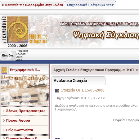
Η Κοινωνία της Πληροφορίας στην Ελλάδα
Επιχειρησιακό Πρόγραμμα "ΚτΠ"
Ψηφιακή
Ελλάδα
Είσοδος
2007-
2013
Επιχειρησιακό Π...
Αρχική Σελίδα
>
Επιχειρησιακό Πρόγραμμα "ΚτΠ"
>
Aναλυτικά Στοιχεία
Στοιχεία ΟΠΣ 15-05-2008
Πηγή Κειμένου:
ΟΠΣ 15-05-2008
Διαβάστε αναλυτικά τα τρέχοντα στοιχεία προόδου υλοπ
Πληροφορίας".
Άξονες Προτεραιότητας
Πορεία Εφαρμο
Ποιους Αφορά
Πώς υλοποιείται
Παρακολούθηση &