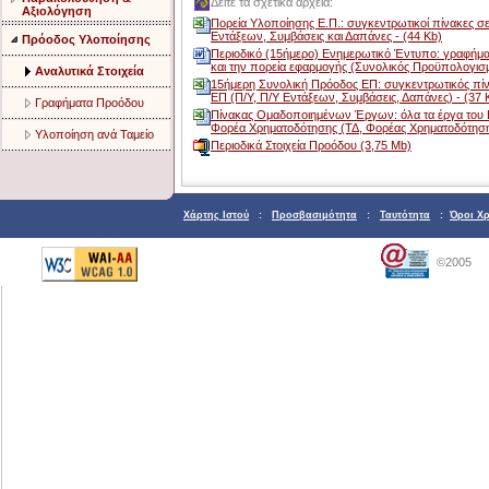
Δείτε τα σχετικά αρχεία:
Αξιολόγηση
Πορεία Υλοποίησης Ε.Π.: συγκεντρωτικοί πίνακες σε
Εντάξεων, Συμβάσεις και Δαπάνες - (44 Kb)
Πρόοδος Υλοποίησης
Περιοδικό (15ήμερο) Ενημερωτικό Έντυπο: γραφήματ
και την πορεία εφαρμογής (Συνολικός Προϋπολογισμό
Aναλυτικά Στοιχεία
15ήμερη Συνολική Πρόοδος ΕΠ: συγκεντρωτικός πίν
ΕΠ (Π/Υ, Π/Υ Εντάξεων, Συμβάσεις, Δαπάνες) - (37 
Γραφήματα Προόδου
Πίνακας Ομαδοποιημένων Έργων: όλα τα έργα του Ε
Φορέα Χρηματοδότησης (ΤΔ, Φορέας Χρηματοδότησης
Υλοποίηση ανά Ταμείο
Περιοδικά Στοιχεία Προόδου (3,75 Mb)
Χάρτης Ιστού
:
Προσβασιμότητα
:
Ταυτότητα
:
Όροι Χ
©2005