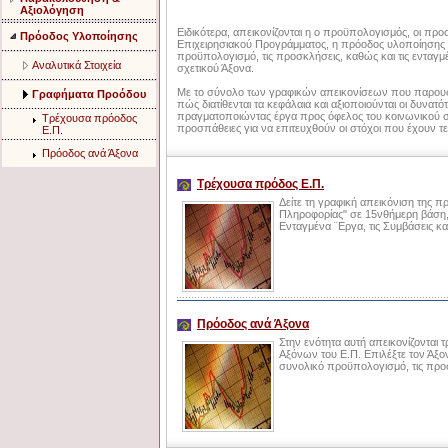
Αξιολόγηση
Ειδικότερα, απεικονίζονται η ο προϋπολογισμός, οι προ
Πρόοδος Υλοποίησης
Επιχειρησιακού Προγράμματος, η πρόοδος υλοποίησης το
προϋπολογισμό, τις προσκλήσεις, καθώς και τις ενταγμέ
Aναλυτικά Στοιχεία
σχετικού Άξονα.
Με το σύνολο των γραφικών απεικονίσεων που παρουσιάζ
Γραφήματα Προόδου
πώς διατίθενται τα κεφάλαια και αξιοποιούνται οι δυνα
πραγματοποιώντας έργα προς όφελος του κοινωνικού συ
Τρέχουσα πρόοδος
προσπάθειες για να επιτευχθούν οι στόχοι που έχουν τε
Ε.Π.
Πρόοδος ανά Άξονα
Τρέχουσα πρόδος Ε.Π.
Δείτε τη γραφική απεικόνιση της 
Πληροφορίας" σε 15νθήμερη βάση, 
Ενταγμένα ¨Εργα, τις Συμβάσεις κα
Πρόοδος ανά Άξονα
Στην ενότητα αυτή απεικονίζονται 
Αξόνων του Ε.Π. Επιλέξτε τον Άξον
συνολικό προϋπολογισμό, τις προσκ