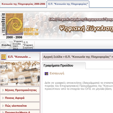
Κοινωνία της Πληροφορίας 2000-2006
Ε.Π. "Κοινωνία της Πληροφορίας"
Ψηφιακή
Ε.Π.
Ελλάδα
Είσοδος
"Ψηφιακή
2007-
Σύγκλιση"
2013
Ε.Π. "Κοινωνία ...
Αρχική Σελίδα
>
Ε.Π. "Κοινωνία της Πληροφορίας"
Γραφήματα Προόδου
Εισαγωγή
Δείτε σε γραφικές απεικονίσεις (διαγράμματα) τα στατιστ
πορείας του Επιχειρησιακού Προγράμματος της "Κοινων
προκύπτουν από τα στοιχεία του ΟΠΣ σε μηνιαία βάση.
Άξονες Προτεραιότητας
Ποιους Αφορά
Πώς υλοποιείται
Παρακολούθηση &