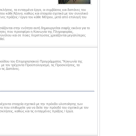
σκλήσεις, τα ενταγμένα έργα, οι συμβάσεις και δαπάνες του
υ κάθε Άξονα, καθώς και στοιχεία σχετικά με τον συνολικό
νες πράξεις / έργα του κάθε Μέτρου, μετά από επιλογή του
ονται στην ενότητα αυτή δημιουργείται σαφής εικόνα για το
τότητες που προσφέρει η Κοινωνία της Πληροφορίας,
νόλου και σε ποιες περιπτώσεις χρειάζονται μεγαλύτερες
θεί.
προόδου του Επιχειρησιακού Προγράμματος "Κοινωνία της
με τον τρέχοντα Προϋπολογισμό, τις Προσκλήσεις, τα
ι τις Δαπάνες.
τρέχοντα στοιχεία σχετικά με την πρόοδο υλοποίησης των
α που επιθυμείτε για να δείτε την πρόοδό του σχετικά με τον
λήσεις, καθώς και τις ενταγμένες πράξεις / έργα.