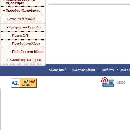
Αξιολόγηση
Πρόοδος Υλοποίησης
Aναλυτικά Στοιχεία
Γραφήματα Προόδου
Πορεία Ε.Π.
Πρόοδος ανά Άξονα
Πρόοδος ανά Μέτρο
Υλοποίηση ανά Ταμείο
Χάρτης Ιστού
:
Προσβασιμότητα
:
Ταυτότητα
:
Όροι Χ
©2005