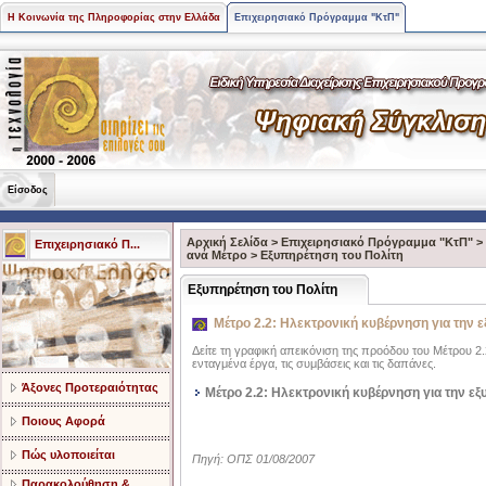
Η Κοινωνία της Πληροφορίας στην Ελλάδα
Επιχειρησιακό Πρόγραμμα "ΚτΠ"
Είσοδος
Αρχική Σελίδα
>
Επιχειρησιακό Πρόγραμμα "ΚτΠ"
>
Επιχειρησιακό Π...
ανά Μέτρο
>
Εξυπηρέτηση του Πολίτη
Εξυπηρέτηση του Πολίτη
Μέτρο 2.2: Ηλεκτρονική κυβέρνηση για την 
Δείτε τη γραφική απεικόνιση της προόδου του Μέτρου 2
ενταγμένα έργα, τις συμβάσεις και τις δαπάνες.
Άξονες Προτεραιότητας
Μέτρο 2.2: Ηλεκτρονική κυβέρνηση για την ε
Ποιους Αφορά
Πώς υλοποιείται
Πηγή: ΟΠΣ 01/08/2007
Παρακολούθηση &