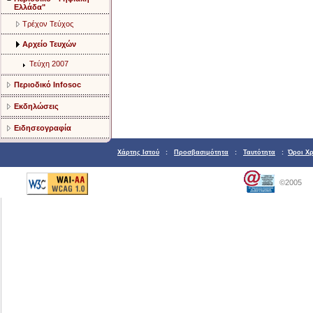
Ελλάδα"
Τρέχον Τεύχος
Αρχείο Τευχών
Τεύχη 2007
Περιοδικό Infosoc
Εκδηλώσεις
Ειδησεογραφία
Χάρτης Ιστού
:
Προσβασιμότητα
:
Ταυτότητα
:
Όροι Χ
©2005