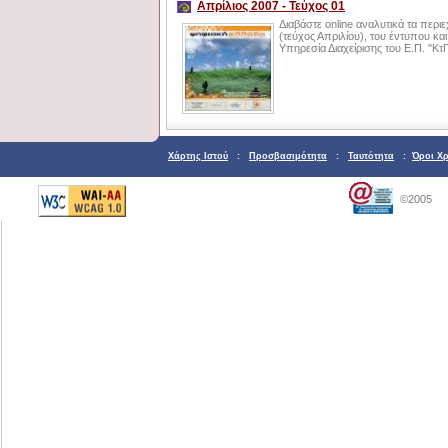
Απρίλιος 2007 - Τεύχος 01
Διαβάστε online αναλυτικά τα περ
(τεύχος Απριλίου), του έντυπου κα
Υπηρεσία Διαχείρισης του Ε.Π. "Κ
Χάρτης Ιστού
:
Προσβασιμότητα
:
Ταυτότητα
:
Όροι Χ
©2005