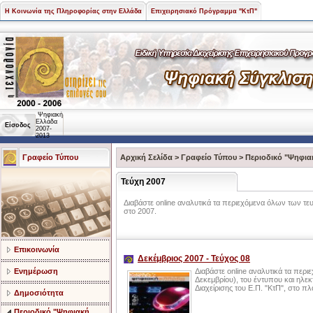
Η Κοινωνία της Πληροφορίας στην Ελλάδα
Επιχειρησιακό Πρόγραμμα "ΚτΠ"
Ψηφιακή
Ελλάδα
Είσοδος
2007-
2013
Γραφείο Τύπου
Αρχική Σελίδα
>
Γραφείο Τύπου
>
Περιοδικό "Ψηφια
Τεύχη 2007
Διαβάστε online αναλυτικά τα περιεχόμενα όλων των τ
στο 2007.
Επικοινωνία
Δεκέμβριος 2007 - Τεύχος 08
Ενημέρωση
Διαβάστε online αναλυτικά τα περι
Δεκεμβρίου), του έντυπου και ηλεκ
Διαχείρισης του Ε.Π. "ΚτΠ", στο 
Δημοσιότητα
Περιοδικό "Ψηφιακή