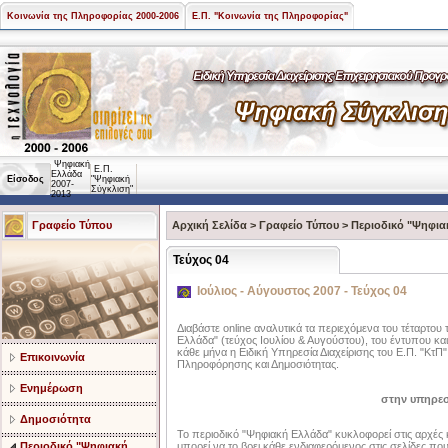
Κοινωνία της Πληροφορίας 2000-2006
Ε.Π. "Κοινωνία της Πληροφορίας"
Ψηφιακή
Ε.Π.
Ελλάδα
Είσοδος
"Ψηφιακή
2007-
Σύγκλιση"
2013
Γραφείο Τύπου
Αρχική Σελίδα
>
Γραφείο Τύπου
>
Περιοδικό "Ψηφια
Τεύχος 04
Ιούλιος - Αύγουστος 2007 - Τεύχος 04
Διαβάστε online αναλυτικά τα περιεχόμενα του τέταρτου
Ελλάδα" (τεύχος Ιουλίου & Αυγούστου), του έντυπου και
κάθε μήνα η Ειδική Υπηρεσία Διαχείρισης του Ε.Π. "ΚτΠ
Επικοινωνία
Πληροφόρησης και Δημοσιότητας.
Ενημέρωση
στην υπηρεσ
Δημοσιότητα
Το περιοδικό "Ψηφιακή Ελλάδα" κυκλοφορεί στις αρχές
Περιοδικό "Ψηφιακή
μπορεί να το βρει κάθε ενδιαφερόμενος στις σελίδες π