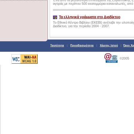
Ένα από τα μεγαλύτερα επιτεύγματα της Ευρωπαϊκής Έν
αγοράς με περίπου 500 εκατομμύρια καταναλωτές, από
Τα ελληνικά γράμματα στο Διαδίκτυο
Το Εθνικό Κέντρο Βιβλίου (ΕΚΕΒΙ) ανέλαβε την υλοποί
Διαδίκτυο, για την περίοδο 2004 - 2007.
Ταυτότητα
:
Προσβασιμότητα
:
Χάρτης Ιστού
:
Όροι Χ
©2005