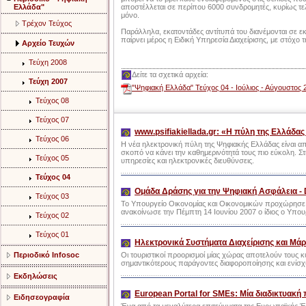
Ελλάδα"
αποστέλλεται σε περίπου 6000 συνδρομητές, κυρίως τελ
μόνο.
Τρέχον Τεύχος
Παράλληλα, εκατοντάδες αντίτυπά του διανέμονται σε εκ
παίρνει μέρος η Ειδική Υπηρεσία Διαχείρισης, με στόχο 
Αρχείο Τευχών
Τεύχη 2008
Δείτε τα σχετικά αρχεία:
Τεύχη 2007
"Ψηφιακή Ελλάδα" Τεύχος 04 - Ιούλιος - Αύγουστος 
Τεύχος 08
Τεύχος 07
www.psifiakiellada.gr: «Η πύλη της Ελλάδας
Τεύχος 06
Η νέα ηλεκτρονική πύλη της Ψηφιακής Ελλάδας είναι α
σκοπό να κάνει την καθημερινότητά τους πιο εύκολη. Στ
Τεύχος 05
υπηρεσίες και ηλεκτρονικές διευθύνσεις.
Τεύχος 04
Ομάδα Δράσης για την Ψηφιακή Ασφάλεια - D
Τεύχος 03
Το Υπουργείο Οικονομίας και Οικονομικών προχώρησε
ανακοίνωσε την Πέμπτη 14 Ιουνίου 2007 ο ίδιος ο Υπο
Τεύχος 02
Τεύχος 01
Ηλεκτρονικά Συστήματα Διαχείρισης και Μ
Περιοδικό Infosoc
Οι τουριστικοί προορισμοί μίας χώρας αποτελούν τους κύ
σημαντικότερους παράγοντες διαφοροποίησης και ενίσχυ
Εκδηλώσεις
European Portal for SMEs: Μία διαδικτυακή π
Ειδησεογραφία