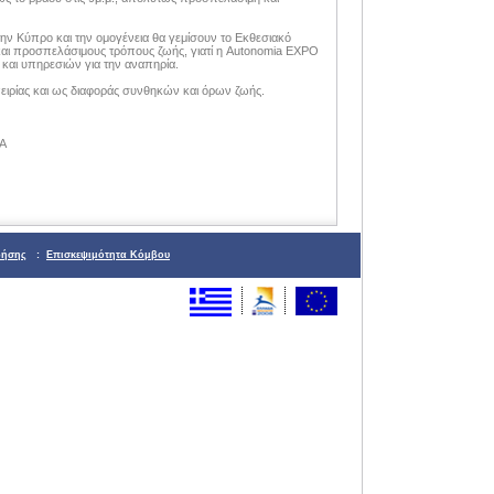
ην Κύπρο και την ομογένεια θα γεμίσουν το Εκθεσιακό
και προσπελάσιμους τρόπους ζωής, γιατί η Autonomia EXPO
 και υπηρεσιών για την αναπηρία.
πειρίας και ως διαφοράς συνθηκών και όρων ζωής.
ΡΑ
ρήσης
:
Επισκεψιμότητα Κόμβου