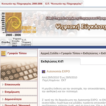
Κοινωνία της Πληροφορίας 2000-2006
Ε.Π. "Κοινωνία της Πληροφορίας"
Ψηφιακή
Ε.Π.
Ελλάδα
Είσοδος
"Ψηφιακή
2007-
Σύγκλιση"
2013
Γραφείο Τύπου
Αρχική Σελίδα
>
Γραφείο Τύπου
>
Εκδηλώσεις
>
Εκδ
Εκδηλώσεις ΚτΠ
Autonomia EXPO
Από:28/5/2010 Έως:30/5/2010
Πηγή Κειμένου:
ΕΚΤ
Επικοινωνία
Η μεγάλη έκθεση για την αναπηρία, την αποκατάσταση,
την αισθητική και τον πολιτισμό.
Ενημέρωση
Δημοσιότητα
Σ’ αυτή την 4η διοργάνωση της Autonomia EXPO, το
εκατοντάδες περίπτερα και χιλιάδες προϊόντα αποκατάστ
ανεξάρτητους τρόπους ζωής, από το πρωί στις 10π.μ. έ
Περιοδικό "Ψηφιακή