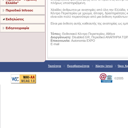
πλήρως υποστηριζόμενη.
Ελλάδα"
Χιλιάδες άνθρωποι με αναπηρίες από όλη την Ελλάδα, τ
Περιοδικό Infosoc
Κέντρο Περιστερίου με χρώμα, άποψη, δραστηριότητες 
είναι κάτι πολύ περισσότερο από μια έκθεση προϊόντων
Εκδηλώσεις
Είναι μια έκθεση αυτής καθεαυτής της αναπηρίας ως εμ
Ειδησεογραφία
Τόπος:
Εκθεσιακό Κέντρο Περιστερίου, Αθήνα
Διοργάνωση:
Disabled.GR, Περιοδικό ΑΝΑΠΗΡΙΑ ΤΩ
Επικοινωνία:
Autonomia EXPO
E-mail
Ταυτότητα
:
Προσβασιμότητα
:
Χάρτης Ιστού
:
Όροι Χ
©2005