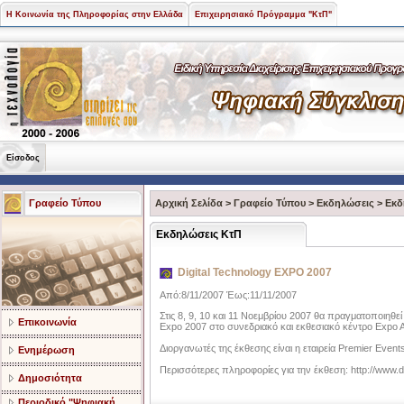
Η Κοινωνία της Πληροφορίας στην Ελλάδα
Επιχειρησιακό Πρόγραμμα "ΚτΠ"
Είσοδος
Γραφείο Τύπου
Αρχική Σελίδα
>
Γραφείο Τύπου
>
Εκδηλώσεις
>
Εκδ
Εκδηλώσεις ΚτΠ
Digital Technology EXPO 2007
Από:8/11/2007 Έως:11/11/2007
Στις 8, 9, 10 και 11 Νοεμβρίου 2007 θα πραγματοποιηθε
Επικοινωνία
Expo 2007 στο συνεδριακό και εκθεσιακό κέντρο Expo 
Διοργανωτές της έκθεσης είναι η εταιρεία Premier Event
Ενημέρωση
Περισσότερες πληροφορίες για την έκθεση: http://www.dt
Δημοσιότητα
Περιοδικό "Ψηφιακή