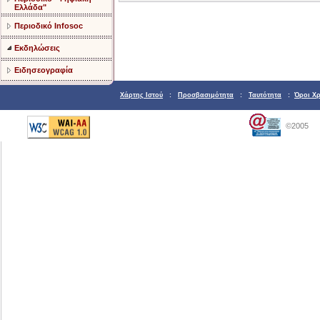
Ελλάδα"
Περιοδικό Infosoc
Εκδηλώσεις
Ειδησεογραφία
Χάρτης Ιστού
:
Προσβασιμότητα
:
Ταυτότητα
:
Όροι Χ
©2005