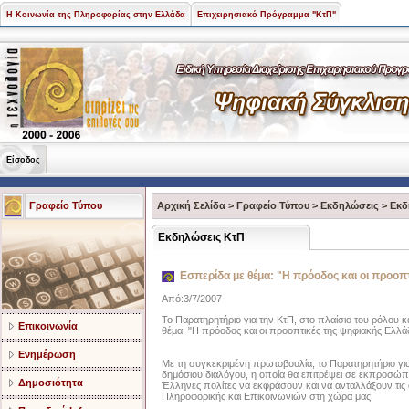
Η Κοινωνία της Πληροφορίας στην Ελλάδα
Επιχειρησιακό Πρόγραμμα "ΚτΠ"
Είσοδος
Γραφείο Τύπου
Αρχική Σελίδα
>
Γραφείο Τύπου
>
Εκδηλώσεις
>
Εκδ
Εκδηλώσεις ΚτΠ
Εσπερίδα με θέμα: "Η πρόοδος και οι προοπ
Από:3/7/2007
Το Παρατηρητήριο για την ΚτΠ, στο πλαίσιο του ρόλου κ
Επικοινωνία
θέμα: "Η πρόοδος και οι προοπτικές της ψηφιακής Ελλάδα
Ενημέρωση
Με τη συγκεκριμένη πρωτοβουλία, το Παρατηρητήριο γι
δημόσιου διαλόγου, η οποία θα επιτρέψει σε εκπροσώπο
Δημοσιότητα
Έλληνες πολίτες να εκφράσουν και να ανταλλάξουν τις
Πληροφορικής και Επικοινωνιών στη χώρα μας.