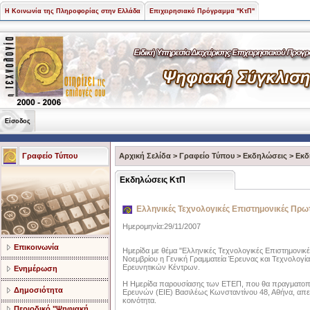
Η Κοινωνία της Πληροφορίας στην Ελλάδα
Επιχειρησιακό Πρόγραμμα "ΚτΠ"
Είσοδος
Γραφείο Τύπου
Αρχική Σελίδα
>
Γραφείο Τύπου
>
Εκδηλώσεις
>
Εκδ
Εκδηλώσεις ΚτΠ
Ελληνικές Τεχνολογικές Επιστημονικές Πρω
Ημερομηνία:29/11/2007
Επικοινωνία
Ημερίδα με θέμα "Ελληνικές Τεχνολογικές Επιστημονικ
Νοεμβρίου η Γενική Γραμματεία Έρευνας και Τεχνολογ
Ερευνητικών Κέντρων.
Ενημέρωση
Η Ημερίδα παρουσίασης των ΕΤΕΠ, που θα πραγματοποιη
Δημοσιότητα
Ερευνών (ΕΙΕ) Βασιλέως Κωνσταντίνου 48, Αθήνα, απευθ
κοινότητα.
Περιοδικό "Ψηφιακή