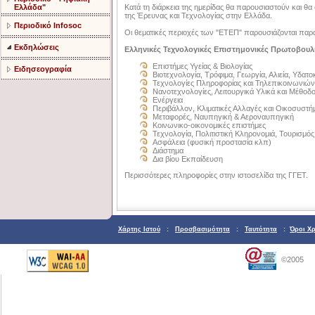
Ελλάδα"
Κατά τη διάρκεια της ημερίδας θα παρουσιαστούν και 
της Έρευνας και Τεχνολογίας στην Ελλάδα.
Περιοδικό Infosoc
Οι θεματικές περιοχές των "ΕΤΕΠ" παρουσιάζονται παρ
Εκδηλώσεις
Ελληνικές Τεχνολογικές Επιστημονικές Πρωτοβουλ
Επιστήμες Υγείας & Βιολογίας
Ειδησεογραφία
Βιοτεχνολογία, Τρόφιμα, Γεωργία, Αλιεία, Υδατο
Τεχνολογίες Πληροφορίας και Τηλεπικοινωνιών
Νανοτεχνολογίες, Λειτουργικά Υλικά και Μέθο
Ενέργεια
Περιβάλλον, Κλιματικές Αλλαγές και Οικοσυστή
Μεταφορές, Ναυπηγική & Αεροναυπηγική
Κοινωνικο-οικονομικές επιστήμες
Τεχνολογία, Πολιτιστική Κληρονομιά, Τουρισμός
Ασφάλεια (φυσική προστασία κλπ)
Διάστημα
Δια βίου Εκπαίδευση
Περισσότερες πληροφορίες στην ιστοσελίδα της ΓΓΕΤ.
Χάρτης Ιστού
:
Προσβασιμότητα
:
Ταυτότητα
:
Όροι Χ
©2005