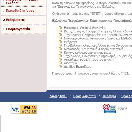
Ελλάδα"
Κατά τη διάρκεια της ημερίδας θα παρουσιαστούν και 
της Έρευνας και Τεχνολογίας στην Ελλάδα.
Περιοδικό Infosoc
Οι θεματικές περιοχές των "ΕΤΕΠ" παρουσιάζονται παρ
Εκδηλώσεις
Ελληνικές Τεχνολογικές Επιστημονικές Πρωτοβουλ
Επιστήμες Υγείας & Βιολογίας
Ειδησεογραφία
Βιοτεχνολογία, Τρόφιμα, Γεωργία, Αλιεία, Υδατο
Τεχνολογίες Πληροφορίας και Τηλεπικοινωνιών
Νανοτεχνολογίες, Λειτουργικά Υλικά και Μέθο
Ενέργεια
Περιβάλλον, Κλιματικές Αλλαγές και Οικοσυστή
Μεταφορές, Ναυπηγική & Αεροναυπηγική
Κοινωνικο-οικονομικές επιστήμες
Τεχνολογία, Πολιτιστική Κληρονομιά, Τουρισμός
Ασφάλεια (φυσική προστασία κλπ)
Διάστημα
Δια βίου Εκπαίδευση
Περισσότερες πληροφορίες στην ιστοσελίδα της ΓΓΕΤ.
Χάρτης Ιστού
:
Προσβασιμότητα
:
Ταυτότητα
:
Όροι Χ
©2005