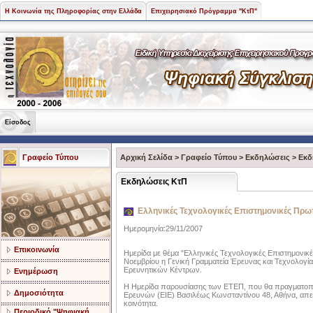
Η Κοινωνία της Πληροφορίας στην Ελλάδα
Επιχειρησιακό Πρόγραμμα "ΚτΠ"
Είσοδος
Γραφείο Τύπου
Αρχική Σελίδα
>
Γραφείο Τύπου
>
Εκδηλώσεις
>
Εκδ
Εκδηλώσεις ΚτΠ
Ελληνικές Τεχνολογικές Επιστημονικές Πρω
Ημερομηνία:29/11/2007
Επικοινωνία
Ημερίδα με θέμα "Ελληνικές Τεχνολογικές Επιστημονικ
Νοεμβρίου η Γενική Γραμματεία Έρευνας και Τεχνολογ
Ερευνητικών Κέντρων.
Ενημέρωση
Η Ημερίδα παρουσίασης των ΕΤΕΠ, που θα πραγματοποιη
Δημοσιότητα
Ερευνών (ΕΙΕ) Βασιλέως Κωνσταντίνου 48, Αθήνα, απευθ
κοινότητα.
Περιοδικό "Ψηφιακή