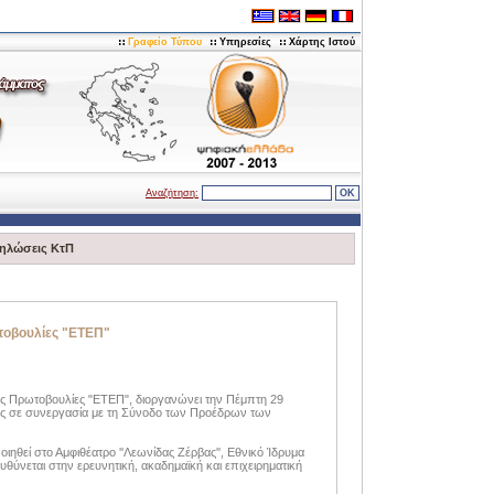
Γραφείο Τύπου
Υπηρεσίες
Χάρτης Ιστού
Αναζήτηση:
ηλώσεις ΚτΠ
τοβουλίες "ΕΤΕΠ"
ές Πρωτοβουλίες "ΕΤΕΠ", διοργανώνει την Πέμπτη 29
ίας σε συνεργασία με τη Σύνοδο των Προέδρων των
θεί στο Αμφιθέατρο ''Λεωνίδας Ζέρβας'', Εθνικό Ίδρυμα
ύνεται στην ερευνητική, ακαδημαϊκή και επιχειρηματική