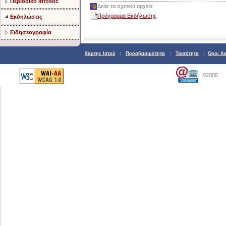
Περιοδικό Infosoc
Δείτε τα σχετικά αρχεία:
Πρόγραμμα Εκδήλωσης
Εκδηλώσεις
Ειδησεογραφία
Χάρτης Ιστού
:
Προσβασιμότητα
:
Ταυτότητα
:
Όροι Χ
©2005