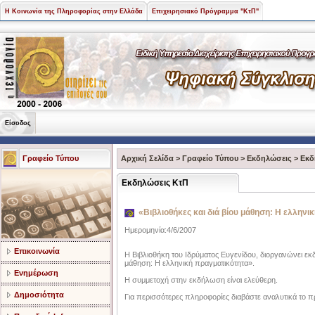
Η Κοινωνία της Πληροφορίας στην Ελλάδα
Επιχειρησιακό Πρόγραμμα "ΚτΠ"
Είσοδος
Γραφείο Τύπου
Αρχική Σελίδα
>
Γραφείο Τύπου
>
Εκδηλώσεις
>
Εκδ
Εκδηλώσεις ΚτΠ
«Βιβλιοθήκες και διά βίου μάθηση: Η ελληνι
Ημερομηνία:4/6/2007
Επικοινωνία
Η Βιβλιοθήκη του Ιδρύματος Ευγενίδου, διοργανώνει εκδ
μάθηση: Η ελληνική πραγματικότητα».
Ενημέρωση
Η συμμετοχή στην εκδήλωση είναι ελεύθερη.
Δημοσιότητα
Για περισσότερες πληροφορίες διαβάστε αναλυτικά το 