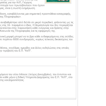
ματέας για την ΚτΠ, Γιώργος
επιτυχία των πρωτοβουλιών που έχουν
μας, είναι η σωστή ενημέρωση.
έκδοση, καταβάλλοντας μια σημαντική προσπάθεια καταγραφής,
 της Πληροφορίας».
ναβαθμίστηκε από δελτίο σε μικρό περιοδικό, φτάνοντας ως τις
ς στις 16- παραμένει ο ίδιος. Η θεματολογία του δεν περιορίζεται
 εκτείνεται στην παρουσίαση κάθε ενέργειας και δράσης στην
οινωνία της Πληροφορίας και τις εφαρμογές της.
ονική μορφή μπορεί να το βρει κάθε ενδιαφερόμενος στις σελίδες
 περίπου 6000 συνδρομητές, κυρίως τελικούς δικαιούχους του
θέσεις, συνέδρια, ημερίδες και άλλες εκδηλώσεις στις οποίες
την προβολή του Ε.Π. "ΚτΠ".
εχόμενα του νέου Infosoc (τεύχος Δεκεμβρίου), του έντυπου και
ει κάθε μήνα η Ειδική Υπηρεσία Διαχείρισης του Ε.Π. "ΚτΠ", στο
ς και Δημοσιότητας.