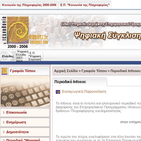
Κοινωνία της Πληροφορίας 2000-2006
Ε.Π. "Κοινωνία της Πληροφορίας"
Ψηφιακή
Ε.Π.
Ελλάδα
Είσοδος
"Ψηφιακή
2007-
Σύγκλιση"
2013
Γραφείο Τύπου
Αρχική Σελίδα
>
Γραφείο Τύπου
>
Περιοδικό Infosoc
Περιοδικό Infosoc
Εισαγωγική Παρουσίαση
Το Infosoc είναι το έντυπο και ηλεκτρονικό περιοδικό π
Διαχείρισης του Επιχειρησιακού Προγράμματος «Κοινων
δράσεων Πληροφόρησης και Δημοσιότητας.
Επικοινωνία
στην υπηρεσ
Ενημέρωση
Δημοσιότητα
Το πρώτο του τεύχος κυκλοφόρησε στα τέλη Ιουνίου του 2
Περιοδικό "Ψηφιακή
πρεμιέρα του συνέπεσε με τη 2η Επιτροπή Παρακολούθησ