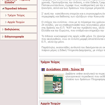
Ελλάδα"
χρονιάς. Προλογίζοντας την έκδοση, ο τότε Ειδικός Γραμ
Παπακωνσταντίνου, έγραφε πως «καθοριστική για την 
ξεκινήσει, αλλά και των δράσεων που έχουμε μπροστά 
Περιοδικό Infosoc
Σ’ αυτή την κατεύθυνση στοχεύει και η συγκεκριμένη 
Τρέχον Τεύχος
περιγραφής και διάδοσης των εξελίξεων στην Κοινωνία
Αρχείο Τευχών
Ο στόχος του εντύπου –που με το πέρασμα του χρόνου α
24 σελίδες, για να σταθεροποιηθεί τους τελευταίους μήνε
στις δράσεις του Ε.Π. "ΚτΠ" και την προβολή τους, αλλά
Εκδηλώσεις
Ελλάδα και την Ευρώπη, που επιδρά και επηρεάζει την Κ
Το Infosoc κυκλοφορεί στις αρχές κάθε μήνα. Σε ηλεκτρ
Ειδησεογραφία
που ακολουθούν, ενώ σε έντυπη μορφή αποστέλλεται σε
Ε.Π., αλλά όχι μόνο.
Παράλληλα, εκατοντάδες αντίτυπά του διανέμονται σε εκ
παίρνει μέρος η Ειδική Υπηρεσία Διαχείρισης, με στόχο 
Τρέχον Τεύχος
Δεκέμβριος 2006 - Τεύχος 50
Διαβάστε online αναλυτικά τα περι
ηλεκτρονικού περιοδικού που εκδίδ
πλαίσιο των δράσεων Πληροφόρηση
Αρχείο Τευχών