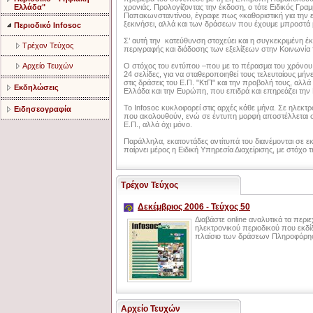
Ελλάδα"
χρονιάς. Προλογίζοντας την έκδοση, ο τότε Ειδικός Γραμ
Παπακωνσταντίνου, έγραφε πως «καθοριστική για την 
ξεκινήσει, αλλά και των δράσεων που έχουμε μπροστά 
Περιοδικό Infosoc
Σ’ αυτή την κατεύθυνση στοχεύει και η συγκεκριμένη 
Τρέχον Τεύχος
περιγραφής και διάδοσης των εξελίξεων στην Κοινωνία
Αρχείο Τευχών
Ο στόχος του εντύπου –που με το πέρασμα του χρόνου α
24 σελίδες, για να σταθεροποιηθεί τους τελευταίους μήνε
στις δράσεις του Ε.Π. "ΚτΠ" και την προβολή τους, αλλά
Εκδηλώσεις
Ελλάδα και την Ευρώπη, που επιδρά και επηρεάζει την Κ
Το Infosoc κυκλοφορεί στις αρχές κάθε μήνα. Σε ηλεκτρ
Ειδησεογραφία
που ακολουθούν, ενώ σε έντυπη μορφή αποστέλλεται σε
Ε.Π., αλλά όχι μόνο.
Παράλληλα, εκατοντάδες αντίτυπά του διανέμονται σε εκ
παίρνει μέρος η Ειδική Υπηρεσία Διαχείρισης, με στόχο 
Τρέχον Τεύχος
Δεκέμβριος 2006 - Τεύχος 50
Διαβάστε online αναλυτικά τα περι
ηλεκτρονικού περιοδικού που εκδίδ
πλαίσιο των δράσεων Πληροφόρηση
Αρχείο Τευχών