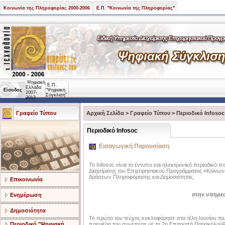
Κοινωνία της Πληροφορίας 2000-2006
Ε.Π. "Κοινωνία της Πληροφορίας"
Ψηφιακή
Ε.Π.
Ελλάδα
Είσοδος
"Ψηφιακή
2007-
Σύγκλιση"
2013
Γραφείο Τύπου
Αρχική Σελίδα
>
Γραφείο Τύπου
>
Περιοδικό Infosoc
Περιοδικό Infosoc
Εισαγωγική Παρουσίαση
Το Infosoc είναι το έντυπο και ηλεκτρονικό περιοδικό π
Διαχείρισης του Επιχειρησιακού Προγράμματος «Κοινων
δράσεων Πληροφόρησης και Δημοσιότητας.
Επικοινωνία
στην υπηρεσ
Ενημέρωση
Δημοσιότητα
Το πρώτο του τεύχος κυκλοφόρησε στα τέλη Ιουνίου του 2
Περιοδικό "Ψηφιακή
πρεμιέρα του συνέπεσε με τη 2η Επιτροπή Παρακολούθησ