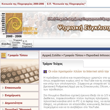
Κοινωνία της Πληροφορίας 2000-2006
Ε.Π. "Κοινωνία της Πληροφορίας"
Ψηφιακή
Ε.Π.
Ελλάδα
Είσοδος
"Ψηφιακή
2007-
Σύγκλιση"
2013
Γραφείο Τύπου
Αρχική Σελίδα
>
Γραφείο Τύπου
>
Περιοδικό Infosoc
Τρέχον Τεύχος
Οι νέοι προτιμούν πλέον το Internet από την
Η πρόσβαση ολοένα και περισσότερων χρηστών στο γρήγ
όπως εκφράστηκε κυρίως από το YouTube και τις συναφε
και υπέρ των υπολογιστών. Σύμφωνα με στοιχεία απ’ 
βρετανική Ρυθμιστική Αρχή για τις Επικοινωνίες Ofcom, 
Επικοινωνία
των τηλεθεατών.
Ενημέρωση
Στο Ηνωμένο Βασίλειο σχετική έρευνα έδειξε ότι το 1
Διαδίκτυο, παρακολουθούν πλέον λιγότερη τηλεόραση. Ει
τηλεοπτικά κανάλια από το PC ή το laptop τους, να α
Δημοσιότητα
(blogs), να μπαίνουν σε ιστοσελίδες κοινωνικής δικτύ
περιεχόμενο και να το ανεβάζουν στο YouTube.
Περιοδικό "Ψηφιακή