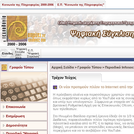
Κοινωνία της Πληροφορίας 2000-2006
Ε.Π. "Κοινωνία της Πληροφορίας"
Ψηφιακή
Ε.Π.
Ελλάδα
Είσοδος
"Ψηφιακή
2007-
Σύγκλιση"
2013
Γραφείο Τύπου
Αρχική Σελίδα
>
Γραφείο Τύπου
>
Περιοδικό Infosoc
Τρέχον Τεύχος
Οι νέοι προτιμούν πλέον το Internet από την
Η πρόσβαση ολοένα και περισσότερων χρηστών στο γρήγ
όπως εκφράστηκε κυρίως από το YouTube και τις συναφε
και υπέρ των υπολογιστών. Σύμφωνα με στοιχεία απ’ 
βρετανική Ρυθμιστική Αρχή για τις Επικοινωνίες Ofcom, 
Επικοινωνία
των τηλεθεατών.
Ενημέρωση
Στο Ηνωμένο Βασίλειο σχετική έρευνα έδειξε ότι το 1
Διαδίκτυο, παρακολουθούν πλέον λιγότερη τηλεόραση. Ει
τηλεοπτικά κανάλια από το PC ή το laptop τους, να α
Δημοσιότητα
(blogs), να μπαίνουν σε ιστοσελίδες κοινωνικής δικτύ
περιεχόμενο και να το ανεβάζουν στο YouTube.
Περιοδικό "Ψηφιακή