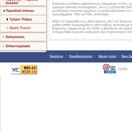
Ελλάδα"
Ανάλογες συνθήκες φαίνεται πως επικρατούν πλέον, κα
γρήγορο Internet συνδρομητών, όπως η Ολλανδία (58%),
Περιοδικό Infosoc
μεγαλύτερο ποσοστό χρηστών οι οποίοι αξιοποιούν το γ
προγράμματα: 76% και 70%, αντίστοιχα.
Τρέχον Τεύχος
Αξίζει να σημειωθεί πως άλλη έρευνα, από τον Ευρωπαϊ
χρήση online προγραμμάτων είναι ευθέως αναλογη με τη
Αρχείο Τευχών
Ευρώπης, σύμφωνα με την ΕΙΑΑ, η διείσδυση του γρήγο
οι Ευρωπαίοι περνούν κατά μέσο όρο περισσότερες από
Εκδηλώσεις
Ειδησεογραφία
Ταυτότητα
:
Προσβασιμότητα
:
Χάρτης Ιστού
:
Όροι Χ
©2005