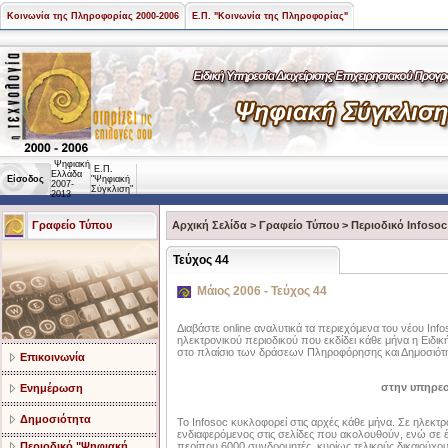
Κοινωνία της Πληροφορίας 2000-2006
Ε.Π. "Κοινωνία της Πληροφορίας"
Ψηφιακή
Ε.Π.
Ελλάδα
Είσοδος
"Ψηφιακή
2007-
Σύγκλιση"
2013
Γραφείο Τύπου
Αρχική Σελίδα
>
Γραφείο Τύπου
>
Περιοδικό Infosoc
Τεύχος 44
Μάιος 2006 - Τεύχος 44
Διαβάστε online αναλυτικά τα περιεχόμενα του νέου Info
ηλεκτρονικού περιοδικού που εκδίδει κάθε μήνα η Ειδική
στο πλαίσιο των δράσεων Πληροφόρησης και Δημοσιότη
Επικοινωνία
στην υπηρεσ
Ενημέρωση
Δημοσιότητα
Το Infosoc κυκλοφορεί στις αρχές κάθε μήνα. Σε ηλεκτρ
ενδιαφερόμενος στις σελίδες που ακολουθούν, ενώ σε 
Περιοδικό "Ψηφιακή
περίπου 6000 συνδρομητές, κυρίως τελικούς δικαιούχους