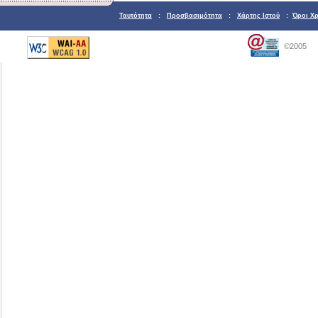
Ταυτότητα
:
Προσβασιμότητα
:
Χάρτης Ιστού
:
Όροι Χ
©2005