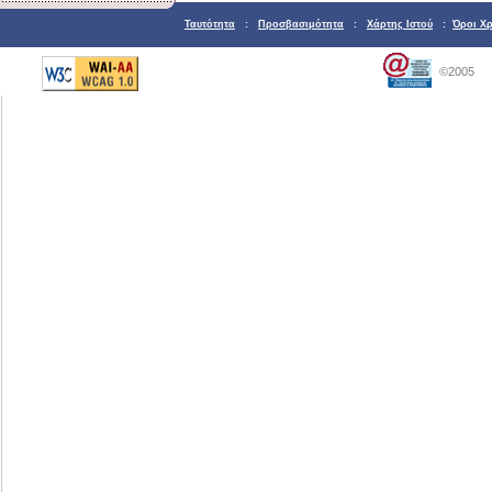
Ταυτότητα
:
Προσβασιμότητα
:
Χάρτης Ιστού
:
Όροι Χ
©2005