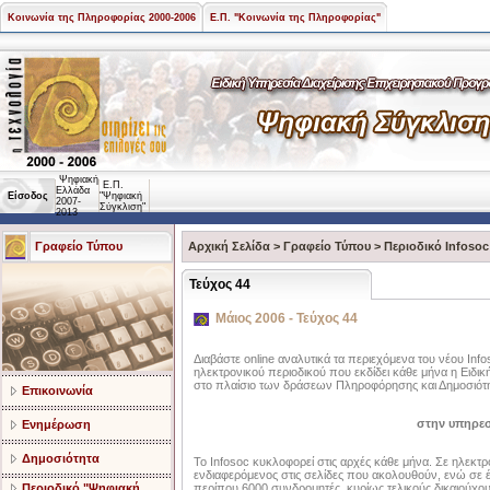
Κοινωνία της Πληροφορίας 2000-2006
Ε.Π. "Κοινωνία της Πληροφορίας"
Ψηφιακή
Ε.Π.
Ελλάδα
Είσοδος
"Ψηφιακή
2007-
Σύγκλιση"
2013
Γραφείο Τύπου
Αρχική Σελίδα
>
Γραφείο Τύπου
>
Περιοδικό Infosoc
Τεύχος 44
Μάιος 2006 - Τεύχος 44
Διαβάστε online αναλυτικά τα περιεχόμενα του νέου Info
ηλεκτρονικού περιοδικού που εκδίδει κάθε μήνα η Ειδική
στο πλαίσιο των δράσεων Πληροφόρησης και Δημοσιότη
Επικοινωνία
στην υπηρεσ
Ενημέρωση
Δημοσιότητα
Το Infosoc κυκλοφορεί στις αρχές κάθε μήνα. Σε ηλεκτρ
ενδιαφερόμενος στις σελίδες που ακολουθούν, ενώ σε 
Περιοδικό "Ψηφιακή
περίπου 6000 συνδρομητές, κυρίως τελικούς δικαιούχους