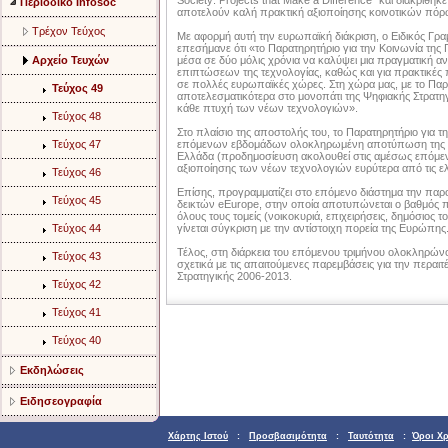
Society: Projects that Make a Difference" και διακρίθηκ
Περιοδικό Infosoc
αποτελούν καλή πρακτική αξιοποίησης κοινοτικών πόρ
Τρέχον Τεύχος
Με αφορμή αυτή την ευρωπαϊκή διάκριση, ο Ειδικός Γρ
επεσήμανε ότι «το Παρατηρητήριο για την Κοινωνία της 
Αρχείο Τευχών
μέσα σε δύο μόλις χρόνια να καλύψει μια πραγματική αν
επιπτώσεων της τεχνολογίας, καθώς και για πρακτικές π
σε πολλές ευρωπαϊκές χώρες. Στη χώρα μας, με το Πα
Τεύχος 49
αποτελεσματικότερα στο μονοπάτι της Ψηφιακής Στρατη
κάθε πτυχή των νέων τεχνολογιών».
Τεύχος 48
Στο πλαίσιο της αποστολής του, το Παρατηρητήριο για τ
Τεύχος 47
επόμενων εβδομάδων ολοκληρωμένη αποτύπωση της π
Ελλάδα (προδημοσίευση ακολουθεί στις αμέσως επόμενες
αξιοποίησης των νέων τεχνολογιών ευρύτερα από τις ελ
Τεύχος 46
Επίσης, προγραμματίζει στο επόμενο διάστημα την παρ
Τεύχος 45
δεικτών eEurope, στην οποία αποτυπώνεται ο βαθμός 
όλους τους τομείς (νοικοκυριά, επιχειρήσεις, δημόσιος 
Τεύχος 44
γίνεται σύγκριση με την αντίστοιχη πορεία της Ευρώπης
Τέλος, στη διάρκεια του επόμενου τριμήνου ολοκληρών
Τεύχος 43
σχετικά με τις απαιτούμενες παρεμβάσεις για την περα
Στρατηγικής 2006-2013.
Τεύχος 42
Τεύχος 41
Τεύχος 40
Εκδηλώσεις
Ειδησεογραφία
Χάρτης Ιστού
:
Προσβασιμότητα
:
Ταυτότητα
:
Όροι Χ