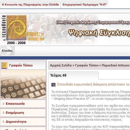
Η Κοινωνία της Πληροφορίας στην Ελλάδα
Επιχειρησιακό Πρόγραμμα "ΚτΠ"
Είσοδος
Γραφείο Τύπου
Αρχική Σελίδα
>
Γραφείο Τύπου
>
Περιοδικό Infosoc
Τεύχος 49
Σπουδαία ευρωπαϊκή διάκριση απέσπασε το 
Το ελληνικό Παρατηρητήριο για την Κοινωνία της Πληρ
και πρωτοβουλιών που χρηματοδοτούνται από ευρωπαϊκο
– Shaping Best Practice IV", το οποίο πραγματοποιήθηκ
Επικοινωνία
Το Συνέδριο πραγματοποιήθηκε υπό την αιγίδα του υπο
Περιφέρειας Στύρια, με την υποστήριξη της Ευρωπαϊκής 
Ενημέρωση
Ανάπτυξης. Στόχος του ήταν η διάχυση τεχνογνωσίας σ
και η ανάδειξη των βέλτιστων πρακτικών μεταξύ των π
της ΕΕ οι οποίες διαχειρίζονται κοινοτικούς πόρους.
Δημοσιότητα
Το έργο του Παρατηρητηρίου για την ΚτΠ παρουσιάσθηκε 