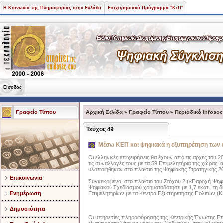
Η Κοινωνία της Πληροφορίας στην Ελλάδα
Επιχειρησιακό Πρόγραμμα "ΚτΠ"
Είσοδος
Γραφείο Τύπου
Αρχική Σελίδα
>
Γραφείο Τύπου
>
Περιοδικό Infosoc
Τεύχος 49
Μέσω ΚΕΠ και ψηφιακά η εξυπηρέτηση των 
Οι ελληνικές επιχειρήσεις θα έχουν από τις αρχές του 
τις συναλλαγές τους με τα 59 Επιμελητήρια της χώρας, 
υλοποιήθηκαν στο πλαίσιο της Ψηφιακής Στρατηγικής 2
Επικοινωνία
Συγκεκριμένα, στο πλαίσιο του Στόχου 2 («Παροχή Ψηφ
Ψηφιακού Σχεδιασμού χρηματοδότησε με 1,7 εκατ. ­ τη
Ενημέρωση
Επιμελητηρίων με τα Κέντρα Εξυπηρέτησης Πολιτών (Κ
Δημοσιότητα
Οι υπηρεσίες πληροφόρησης της Κεντρικής Ένωσης Επι