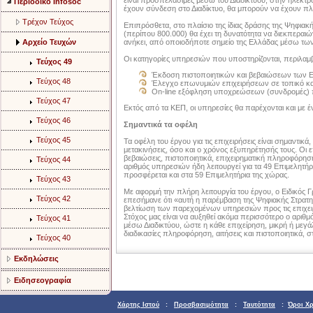
είναι προσπελάσιμες μέσω του Διαδικτύου, στην ηλεκτρο
Περιοδικό Infosoc
έχουν σύνδεση στο Διαδίκτυο, θα μπορούν να έχουν π
Τρέχον Τεύχος
Επιπρόσθετα, στο πλαίσιο της ίδιας δράσης της Ψηφιακ
(περίπου 800.000) θα έχει τη δυνατότητα να διεκπεραι
Αρχείο Τευχών
ανήκει, από οποιοδήποτε σημείο της Ελλάδας μέσω τω
Οι κατηγορίες υπηρεσιών που υποστηρίζονται, περιλαμ
Τεύχος 49
Έκδοση πιστοποιητικών και βεβαιώσεων των 
Τεύχος 48
Έλεγχο επωνυμιών επιχειρήσεων σε τοπικό κα
On-line εξόφληση υποχρεώσεων (συνδρομές) π
Τεύχος 47
Εκτός από τα ΚΕΠ, οι υπηρεσίες θα παρέχονται και με
Τεύχος 46
Σημαντικά τα οφέλη
Τεύχος 45
Τα οφέλη του έργου για τις επιχειρήσεις είναι σημαντικά
μετακινήσεις, όσο και ο χρόνος εξυπηρέτησής τους. Οι
βεβαιώσεις, πιστοποιητικά, επιχειρηματική πληροφόρησ
Τεύχος 44
αριθμός υπηρεσιών ήδη λειτουργεί για τα 49 Επιμελητή
προσφέρεται και στα 59 Επιμελητήρια της χώρας.
Τεύχος 43
Με αφορμή την πλήρη λειτουργία του έργου, ο Ειδικός
Τεύχος 42
επεσήμανε ότι «αυτή η παρέμβαση της Ψηφιακής Στρατη
βελτίωση των παρεχομένων υπηρεσιών προς τις επιχειρή
Στόχος μας είναι να αυξηθεί ακόμα περισσότερο ο α
Τεύχος 41
μέσω Διαδικτύου, ώστε η κάθε επιχείρηση, μικρή ή μεγά
διαδικασίες πληροφόρηση, αιτήσεις και πιστοποιητικά, 
Τεύχος 40
Εκδηλώσεις
Ειδησεογραφία
Χάρτης Ιστού
:
Προσβασιμότητα
:
Ταυτότητα
:
Όροι Χ