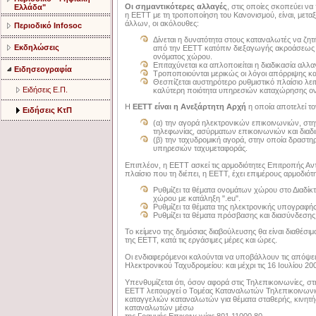
Οι σημαντικότερες αλλαγές
, στις οποίες σκοπεύει να
Ελλάδα"
η ΕΕΤΤ με τη τροποποίηση του Κανονισμού, είναι, μετα
άλλων, οι ακόλουθες:
Περιοδικό Infosoc
Δίνεται η δυνατότητα στους καταναλωτές να ζη
Εκδηλώσεις
από την ΕΕΤΤ κατόπιν διεξαγωγής ακροάσεως ή
ονόματος χώρου.
Επιταχύνεται κα απλοποιείται η διαδικασία αλλ
Ειδησεογραφία
Τροποποιούνται μερικώς οι λόγοι απόρριψης κ
Θεσπίζεται αυστηρότερο ρυθμιστικό πλαίσιο λε
Ειδήσεις Ε.Π.
καλύτερη ποιότητα υπηρεσιών καταχώρησης ο
Η
ΕΕΤΤ είναι η Ανεξάρτητη Αρχή
η οποία αποτελεί το
Ειδήσεις ΚτΠ
(α) την αγορά ηλεκτρονικών επικοινωνιών, στην 
τηλεφωνίας, ασύρματων επικοινωνιών και διαδι
(β) την ταχυδρομική αγορά, στην οποία δραστη
υπηρεσιών ταχυμεταφοράς.
Επιπλέον, η ΕΕΤΤ ασκεί τις αρμοδιότητες Επιτροπής Α
πλαίσιο που τη διέπει, η ΕΕΤΤ, έχει επιμέρους αρμοδιό
Ρυθμίζει τα θέματα ονομάτων χώρου στο Διαδίκτ
χώρου με κατάληξη ".eu".
Ρυθμίζει τα θέματα της ηλεκτρονικής υπογραφής
Ρυθμίζει τα θέματα πρόσβασης και διασύνδεσης
Το κείμενο της δημόσιας διαβούλευσης θα είναι διαθέσιμ
της EETT, κατά τις εργάσιμες μέρες και ώρες.
Οι ενδιαφερόμενοι καλούνται να υποβάλλουν τις απόψε
Ηλεκτρονικού Ταχυδρομείου: και μέχρι τις 16 Ιουλίου 20
Υπενθυμίζεται ότι, όσον αφορά στις Τηλεπικοινωνίες, στ
ΕΕΤΤ λειτουργεί ο Τομέας Καταναλωτών Τηλεπικοινωνι
καταγγελιών καταναλωτών για θέματα σταθερής, κινητής
καταναλωτών μέσω
της Γραμμής Επικοινωνίας 801 11000 80.