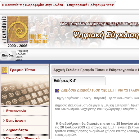
Η Κοινωνία της Πληροφορίας στην Ελλάδα
Επιχειρησιακό Πρόγραμμα "ΚτΠ"
Ψηφιακή
Ελλάδα
Είσοδος
2007-
2013
Γραφείο Τύπου
Αρχική Σελίδα
>
Γραφείο Τύπου
>
Ειδησεογραφία
>
Ειδήσεις ΚτΠ
Δημόσια Διαβούλευση της ΕΕΤΤ για τα ελλ
Πηγή Κειμένου:
Εθνική Επιτροπή Τηλεπικοινωνιών κα
Δημόσια Διαβούλευση διεξάγει η Εθνική Επιτροπή Τηλε
του Κανονισμού Διαχείρισης και Εκχώρησης Ονομάτων 
Επικοινωνία
Ενημέρωση
Η διαβούλευση θα διαρκέσει από τις 18 Ιουνίου μέχ
τις 20 Ιουλίου 2009
και στόχος της ΕΕΤΤ είναι η βελτίω
Δημοσιότητα
τρόπου καταχώρησης ονομάτων χώρου και της λειτουργ
καταχωρητών.
Περιοδικό "Ψηφιακή