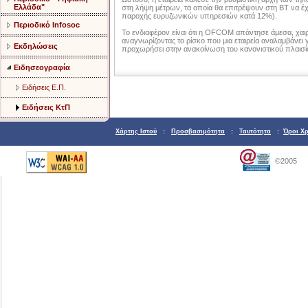
Ελλάδα"
στη λήψη μέτρων, τα οποία θα επιτρέψουν στη ΒΤ να έχε
παροχής ευρυζωνικών υπηρεσιών κατά 12%).
Περιοδικό Infosoc
Το ενδιαφέρον είναι ότι η OFCOM απάντησε άμεσα, χαιρ
αναγνωρίζοντας το ρίσκο που μια εταιρεία αναλαμβάνει γ
Εκδηλώσεις
προχωρήσει στην ανακοίνωση του κανονιστικού πλαισίου
Ειδησεογραφία
Ειδήσεις Ε.Π.
Ειδήσεις ΚτΠ
Χάρτης Ιστού
:
Προσβασιμότητα
:
Ταυτότητα
:
Όροι Χ
©2005