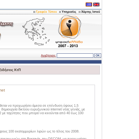
Γραφείο Τύπου
Υπηρεσίες
Χάρτης Ιστού
Αναζήτηση:
Ειδήσεις ΚτΠ
net
ίθεται να προχωρήσει άμεσα σε επένδυση ύψους 1,5
ημιουργία δικτύου ευρυζωνικού internet νέας γενιάς, με
2 με ταχύτητες που μπορεί να κινούνται από 40 έως 100
α
ύψους 100 εκατομμυρίων λιρών ως το τέλος του 2008.
ηλεπικοινωνιών στη Βρετανία, την OFCOM, να προχωρήσει