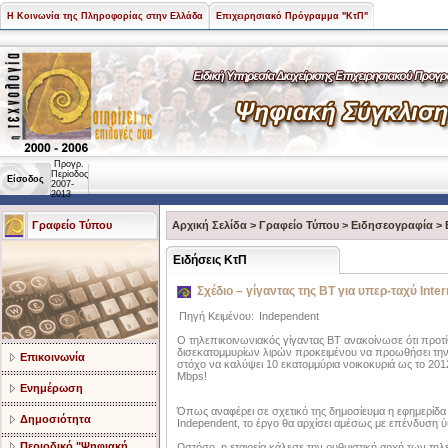
Η Κοινωνία της Πληροφορίας στην Ελλάδα
Επιχειρησιακό Πρόγραμμα "ΚτΠ"
Προγρ.
Περίοδος
Είσοδος
2007-
2013
Γραφείο Τύπου
Αρχική Σελίδα
>
Γραφείο Τύπου
>
Ειδησεογραφία
>
Ειδήσεις ΚτΠ
Σχέδιο – γίγαντας της ΒΤ για υπερ-ταχύ Inter
Πηγή Κειμένου:
Independent
Ο τηλεπικοινωνιακός γίγαντας ΒΤ ανακοίνωσε ότι προτ
δισεκατομμυρίων λιρών προκειμένου να προωθήσει την δ
Επικοινωνία
στόχο να καλύψει 10 εκατομμύρια νοικοκυριά ως το 201
Mbps!
Ενημέρωση
Όπως αναφέρει σε σχετικό της δημοσίευμα η εφημερίδ
Δημοσιότητα
Independent, το έργο θα αρχίσει αμέσως με επένδυση 
Περιοδικό "Ψηφιακή
Ωστόσο, η εταιρεία κάλεσε την ρυθμιστική αρχή των τ