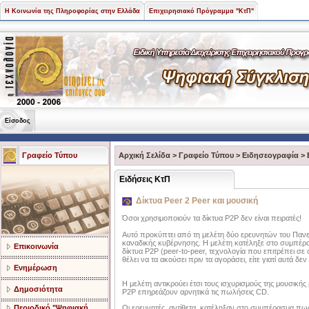
Η Κοινωνία της Πληροφορίας στην Ελλάδα
Επιχειρησιακό Πρόγραμμα "ΚτΠ"
Είσοδος
Γραφείο Τύπου
Αρχική Σελίδα
>
Γραφείο Τύπου
>
Ειδησεογραφία
>
Ειδήσεις ΚτΠ
Δίκτυα Peer 2 Peer και μουσική
Όσοι χρησιμοποιούν τα δίκτυα P2P δεν είναι πειρατές!
Αυτό προκύπτει από τη μελέτη δύο ερευνητών του Πανεπ
καναδικής κυβέρνησης. Η μελέτη κατέληξε στο συμπέρα
Επικοινωνία
δίκτυα P2P (peer-to-peer, τεχνολογία που επιτρέπει σε
θέλει να τα ακούσει πριν τα αγοράσει, είτε γιατί αυτά δε
Ενημέρωση
Η μελέτη αντικρούει έτσι τους ισχυρισμούς της μουσικής 
Δημοσιότητα
P2P επηρεάζουν αρνητικά τις πωλήσεις CD.
Περιοδικό "Ψηφιακή
Οι ερευνητές, αντίθετα, κατέληξαν στο συμπέρασμα πως