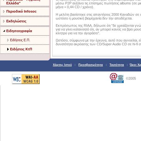
Ελλάδα"
μέσω P2P αυξάνει τις επίσημες πωλήσεις albums (σε μι
μήνα = 0,44 CD / χρόνο).
Περιοδικό Infosoc
Η μελέτη βασίστηκε στις απαντήσεις 2000 Καναδών σε 
ωστόσο η μουσική βιομηχανία δεν την αποδέχεται.
Εκδηλώσεις
Εκπρόσωπος της RIAA, δήλωσε ότι "δε χρειάζονται γνώ
για να γίνει κατανοητό ότι, αν μπορεί κανείς να βρει μου
Ειδησεογραφία
κίνητρο για να την αγοράσει".
Ειδήσεις Ε.Π.
Ωστόσο, σύμφωνα με την έρευνα, αυτό που αγνοείται, εί
δυνατότητα ακρόασης των CD/Super Audio CD σε hi-fi 
Ειδήσεις ΚτΠ
Χάρτης Ιστού
:
Προσβασιμότητα
:
Ταυτότητα
:
Όροι Χ
©2005